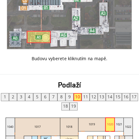
Budovu vyberete kliknutím na mapě
.
Podlaží
1
2
3
4
5
6
7
8
9
10
11
12
13
14
15
16
17
18
19