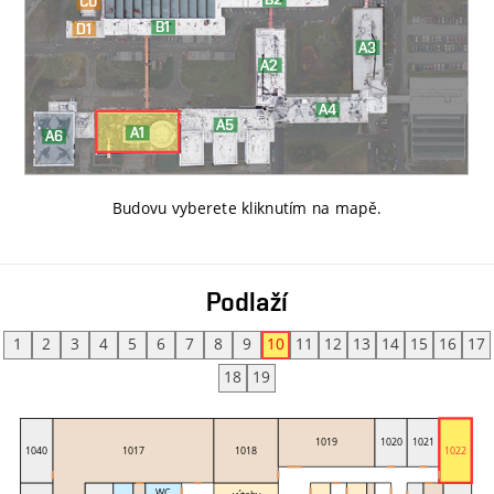
Budovu vyberete kliknutím na mapě
.
Podlaží
1
2
3
4
5
6
7
8
9
10
11
12
13
14
15
16
17
18
19