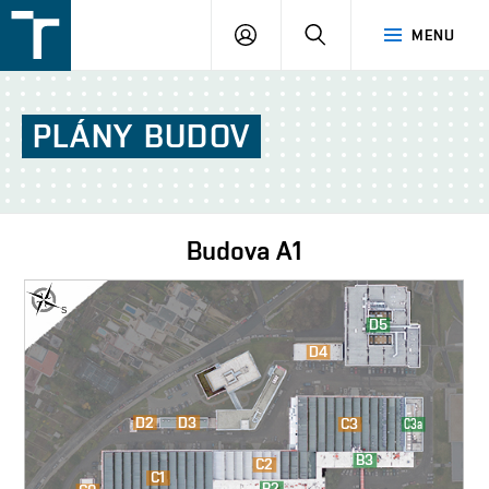
FSI
PŘIHLÁŠENÍ
HLEDAT
MENU
VUT
v
Brně
PLÁNY
BUDOV
Budova
A1