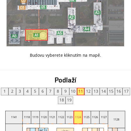
Budovu vyberete kliknutím na mapě
.
Podlaží
1
2
3
4
5
6
7
8
9
10
11
12
13
14
15
16
17
18
19