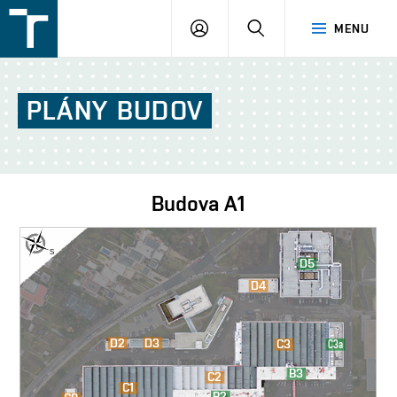
FSI
PŘIHLÁŠENÍ
HLEDAT
MENU
VUT
v
Brně
PLÁNY
BUDOV
Budova
A1