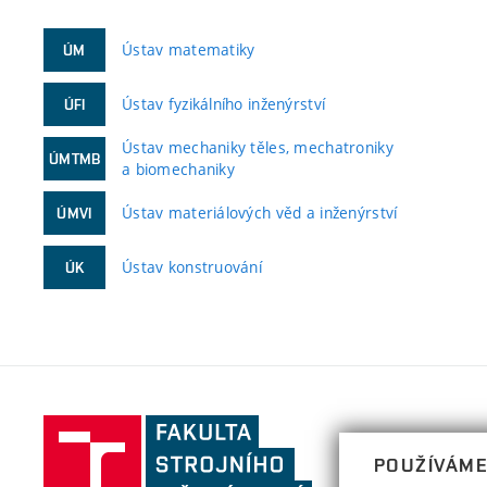
Ústav matematiky
ÚM
Ústav fyzikálního inženýrství
ÚFI
Ústav mechaniky těles, mechatroniky
ÚMTMB
a biomechaniky
Ústav materiálových věd a inženýrství
ÚMVI
Ústav konstruování
ÚK
Fakulta
strojního
POUŽÍVÁME
inženýrství,