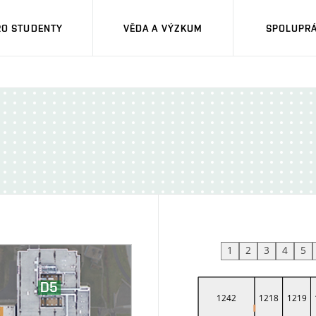
RO STUDENTY
VĚDA A VÝZKUM
SPOLUPRÁ
1
2
3
4
5