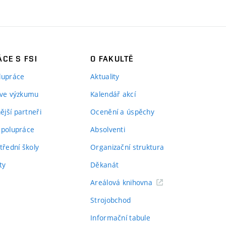
CE S FSI
O FAKULTĚ
lupráce
Aktuality
 ve výzkumu
Kalendář akcí
jší partneři
Ocenění a úspěchy
spolupráce
Absolventi
třední školy
Organizační struktura
ty
Děkanát
Areálová knihovna
Strojobchod
Informační tabule