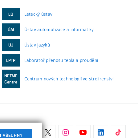
Letecký ústav
LÚ
Ústav automatizace a informatiky
ÚAI
Ústav jazyků
ÚJ
Laboratoř přenosu tepla a proudění
LPTP
NETME
Centrum nových technologií ve strojírenství
Centre
M VŠECHNY