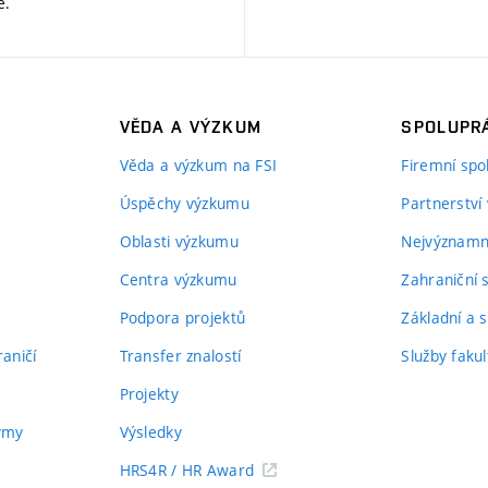
ě
.
VĚDA A VÝZKUM
SPOLUPRÁ
Věda a výzkum na FSI
Firemní spo
Úspěchy výzkumu
Partnerství
Oblasti výzkumu
Nejvýznamně
Centra výzkumu
Zahraniční 
Podpora projektů
Základní a s
aničí
Transfer znalostí
Služby fakul
Projekty
týmy
Výsledky
HRS4R / HR Award