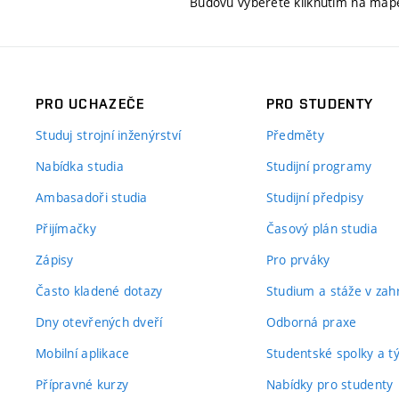
Budovu vyberete kliknutím na map
PRO UCHAZEČE
PRO STUDENTY
Studuj strojní inženýrství
Předměty
Nabídka studia
Studijní programy
Ambasadoři studia
Studijní předpisy
Přijímačky
Časový plán studia
Zápisy
Pro prváky
Často kladené dotazy
Studium a stáže v zahr
Dny otevřených dveří
Odborná praxe
Mobilní aplikace
Studentské spolky a 
Přípravné kurzy
Nabídky pro studenty