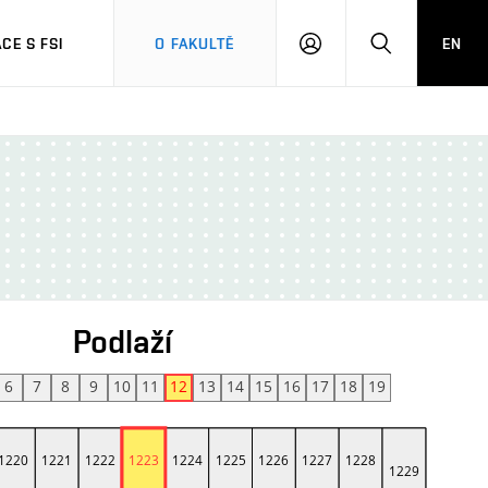
CE S FSI
O FAKULTĚ
EN
PŘIHLÁŠENÍ
HLEDAT
Podlaží
6
7
8
9
10
11
12
13
14
15
16
17
18
19