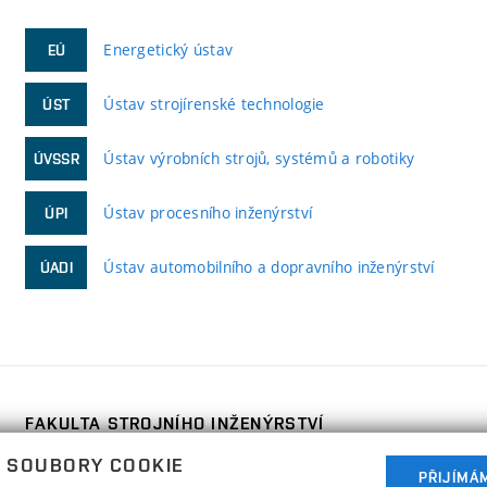
Energetický ústav
EÚ
Ústav strojírenské technologie
ÚST
Ústav výrobních strojů, systémů a robotiky
ÚVSSR
Ústav procesního inženýrství
ÚPI
Ústav automobilního a dopravního inženýrství
ÚADI
FAKULTA STROJNÍHO INŽENÝRSTVÍ
VYSOKÉ UČENÍ TECHNICKÉ V BRNĚ
 SOUBORY COOKIE
Technická 2896/2
PŘIJÍMÁ
www.fme.vutbr.cz