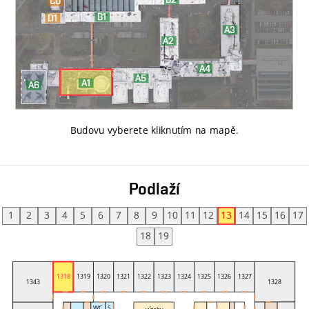
Budovu vyberete kliknutím na mapě
.
Podlaží
1
2
3
4
5
6
7
8
9
10
11
12
13
14
15
16
17
18
19