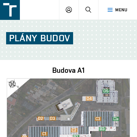
FSI
PŘIHLÁŠENÍ
HLEDAT
MENU
VUT
v
Brně
PLÁNY
BUDOV
Budova
A1