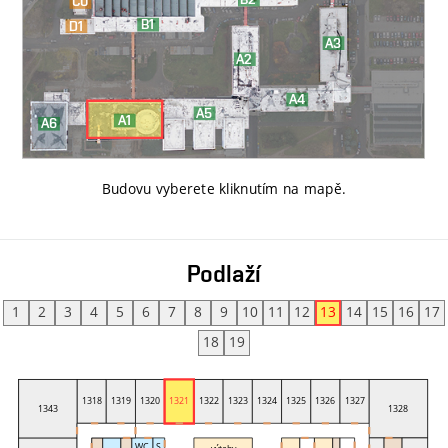
Budovu vyberete kliknutím na mapě
.
Podlaží
1
2
3
4
5
6
7
8
9
10
11
12
13
14
15
16
17
18
19