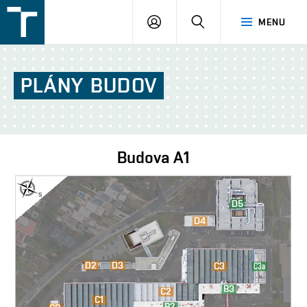
FSI
PŘIHLÁŠENÍ
HLEDAT
MENU
VUT
v
Brně
PLÁNY
BUDOV
Budova
A1