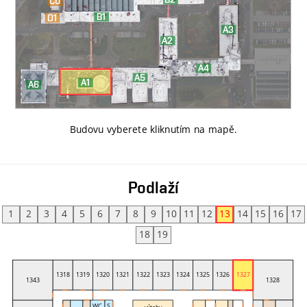
Budovu vyberete kliknutím na mapě
.
Podlaží
1
2
3
4
5
6
7
8
9
10
11
12
13
14
15
16
17
18
19