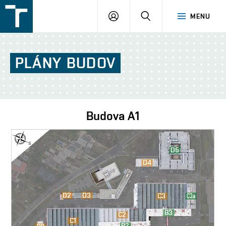
FSI
PŘIHLÁŠENÍ
HLEDAT
MENU
VUT
v
Brně
PLÁNY
BUDOV
Budova
A1