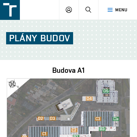
FSI
PŘIHLÁŠENÍ
HLEDAT
MENU
VUT
v
Brně
PLÁNY
BUDOV
Budova
A1