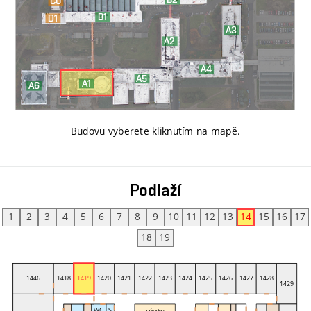
Budovu vyberete kliknutím na mapě
.
Podlaží
1
2
3
4
5
6
7
8
9
10
11
12
13
14
15
16
17
18
19