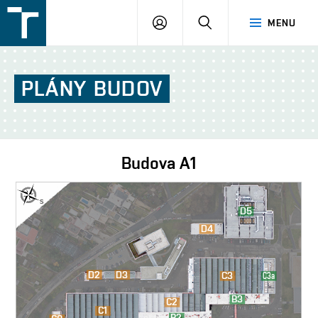
FSI
PŘIHLÁŠENÍ
HLEDAT
MENU
VUT
v
Brně
PLÁNY
BUDOV
Budova
A1