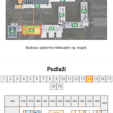
Budovu vyberete kliknutím na mapě
.
Podlaží
1
2
3
4
5
6
7
8
9
10
11
12
13
14
15
16
17
18
19