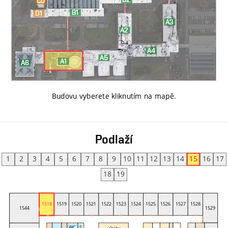
Budovu vyberete kliknutím na mapě
.
Podlaží
1
2
3
4
5
6
7
8
9
10
11
12
13
14
15
16
17
18
19