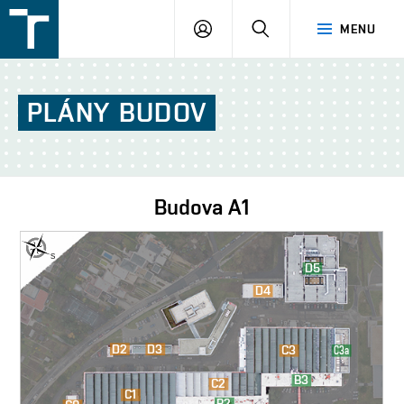
FSI
PŘIHLÁŠENÍ
HLEDAT
MENU
VUT
v
Brně
PLÁNY
BUDOV
Budova
A1