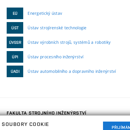
Energetický ústav
EÚ
Ústav strojírenské technologie
ÚST
Ústav výrobních strojů, systémů a robotiky
ÚVSSR
Ústav procesního inženýrství
ÚPI
Ústav automobilního a dopravního inženýrství
ÚADI
FAKULTA STROJNÍHO INŽENÝRSTVÍ
VYSOKÉ UČENÍ TECHNICKÉ V BRNĚ
 SOUBORY COOKIE
Technická 2896/2
PŘIJÍMÁ
www.fme.vutbr.cz