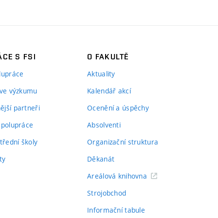
CE S FSI
O FAKULTĚ
lupráce
Aktuality
 ve výzkumu
Kalendář akcí
jší partneři
Ocenění a úspěchy
spolupráce
Absolventi
třední školy
Organizační struktura
ty
Děkanát
Areálová knihovna
Strojobchod
Informační tabule