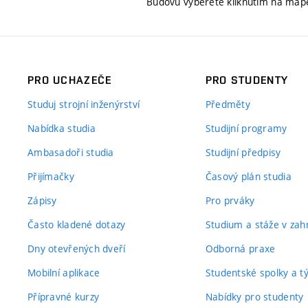
Budovu vyberete kliknutím na map
PRO UCHAZEČE
PRO STUDENTY
Studuj strojní inženýrství
Předměty
Nabídka studia
Studijní programy
Ambasadoři studia
Studijní předpisy
Přijímačky
Časový plán studia
Zápisy
Pro prváky
Často kladené dotazy
Studium a stáže v zahr
Dny otevřených dveří
Odborná praxe
Mobilní aplikace
Studentské spolky a 
Přípravné kurzy
Nabídky pro studenty