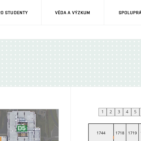
RO STUDENTY
VĚDA A VÝZKUM
SPOLUPRÁ
1
2
3
4
5