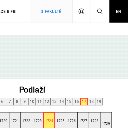
CE S FSI
O FAKULTĚ
EN
PŘIHLÁŠENÍ
HLEDAT
Podlaží
6
7
8
9
10
11
12
13
14
15
16
17
18
19