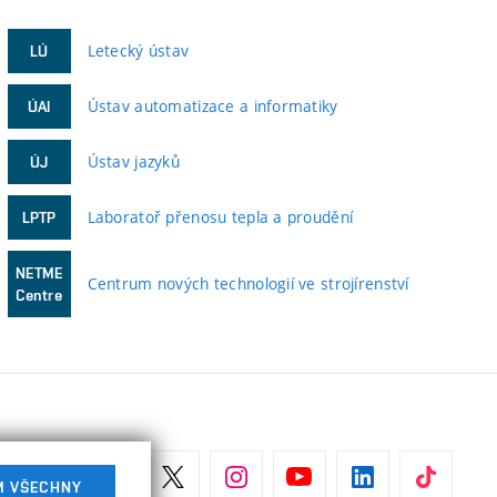
Letecký ústav
LÚ
Ústav automatizace a informatiky
ÚAI
Ústav jazyků
ÚJ
Laboratoř přenosu tepla a proudění
LPTP
NETME
Centrum nových technologií ve strojírenství
Centre
M VŠECHNY