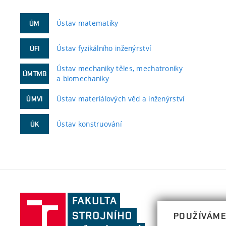
Ústav matematiky
ÚM
Ústav fyzikálního inženýrství
ÚFI
Ústav mechaniky těles, mechatroniky
ÚMTMB
a biomechaniky
Ústav materiálových věd a inženýrství
ÚMVI
Ústav konstruování
ÚK
Fakulta
strojního
POUŽÍVÁME
inženýrství,