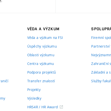
ě
.
VĚDA A VÝZKUM
SPOLUPRÁ
Věda a výzkum na FSI
Firemní spo
Úspěchy výzkumu
Partnerství
Oblasti výzkumu
Nejvýznamně
Centra výzkumu
Zahraniční 
Podpora projektů
Základní a s
aničí
Transfer znalostí
Služby fakul
Projekty
týmy
Výsledky
HRS4R / HR Award