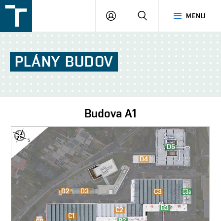
FSI
PŘIHLÁŠENÍ
HLEDAT
MENU
VUT
v
Brně
PLÁNY
BUDOV
Budova
A1