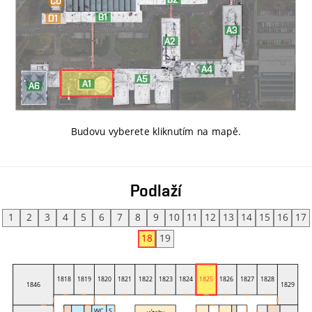
Budovu vyberete kliknutím na mapě
.
Podlaží
1
2
3
4
5
6
7
8
9
10
11
12
13
14
15
16
17
18
19