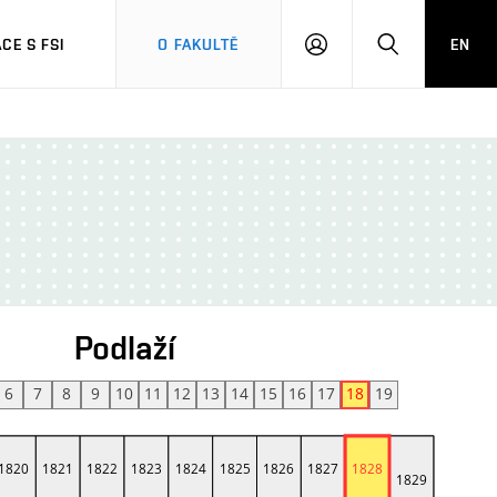
CE S FSI
O FAKULTĚ
EN
PŘIHLÁŠENÍ
HLEDAT
Podlaží
6
7
8
9
10
11
12
13
14
15
16
17
18
19