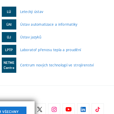
Letecký ústav
LÚ
Ústav automatizace a informatiky
ÚAI
Ústav jazyků
ÚJ
Laboratoř přenosu tepla a proudění
LPTP
NETME
Centrum nových technologií ve strojírenství
Centre
M VŠECHNY