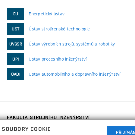
Energetický ústav
EÚ
Ústav strojírenské technologie
ÚST
Ústav výrobních strojů, systémů a robotiky
ÚVSSR
Ústav procesního inženýrství
ÚPI
Ústav automobilního a dopravního inženýrství
ÚADI
FAKULTA STROJNÍHO INŽENÝRSTVÍ
VYSOKÉ UČENÍ TECHNICKÉ V BRNĚ
 SOUBORY COOKIE
Technická 2896/2
PŘIJÍMÁ
www.fme.vutbr.cz