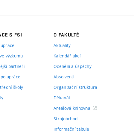
CE S FSI
O FAKULTĚ
lupráce
Aktuality
 ve výzkumu
Kalendář akcí
jší partneři
Ocenění a úspěchy
spolupráce
Absolventi
třední školy
Organizační struktura
ty
Děkanát
Areálová knihovna
Strojobchod
Informační tabule