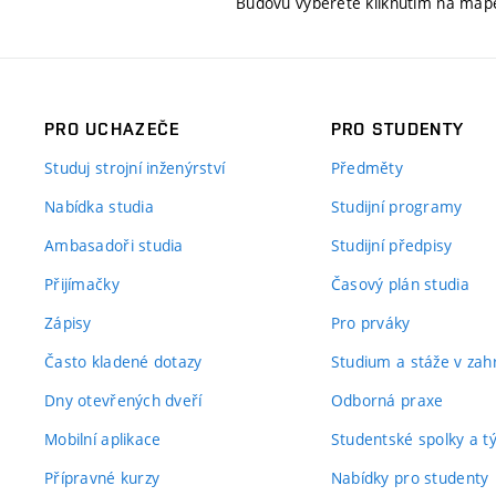
Budovu vyberete kliknutím na map
PRO UCHAZEČE
PRO STUDENTY
Studuj strojní inženýrství
Předměty
Nabídka studia
Studijní programy
Ambasadoři studia
Studijní předpisy
Přijímačky
Časový plán studia
Zápisy
Pro prváky
Často kladené dotazy
Studium a stáže v zahr
Dny otevřených dveří
Odborná praxe
Mobilní aplikace
Studentské spolky a 
Přípravné kurzy
Nabídky pro studenty