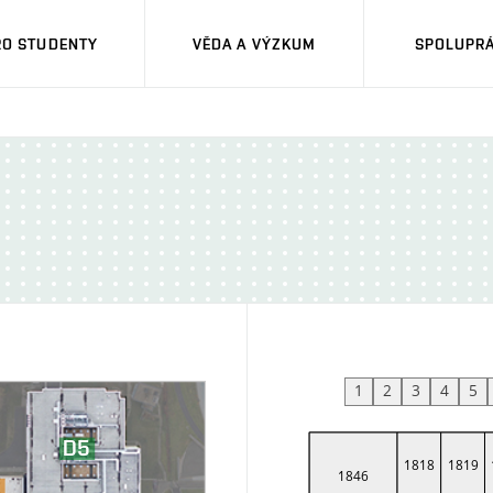
RO STUDENTY
VĚDA A VÝZKUM
SPOLUPRÁ
1
2
3
4
5