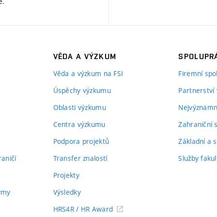
ě
.
VĚDA A VÝZKUM
SPOLUPRÁ
Věda a výzkum na FSI
Firemní spo
Úspěchy výzkumu
Partnerství
Oblasti výzkumu
Nejvýznamně
Centra výzkumu
Zahraniční 
Podpora projektů
Základní a s
aničí
Transfer znalostí
Služby fakul
Projekty
týmy
Výsledky
HRS4R / HR Award