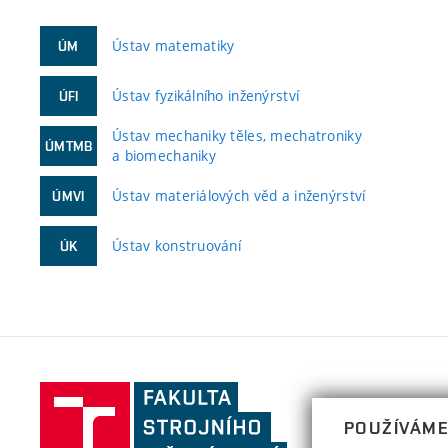
Ústav matematiky
ÚM
Ústav fyzikálního inženýrství
ÚFI
Ústav mechaniky těles, mechatroniky
ÚMTMB
a biomechaniky
Ústav materiálových věd a inženýrství
ÚMVI
Ústav konstruování
ÚK
Fakulta
strojního
POUŽÍVÁME
inženýrství,