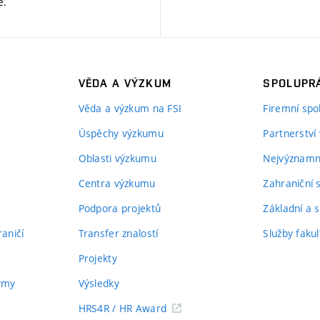
ě
.
VĚDA A VÝZKUM
SPOLUPRÁ
Věda a výzkum na FSI
Firemní spo
Úspěchy výzkumu
Partnerství
Oblasti výzkumu
Nejvýznamně
Centra výzkumu
Zahraniční 
Podpora projektů
Základní a s
aničí
Transfer znalostí
Služby fakul
Projekty
týmy
Výsledky
HRS4R / HR Award