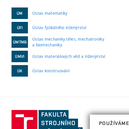
Ústav matematiky
ÚM
Ústav fyzikálního inženýrství
ÚFI
Ústav mechaniky těles, mechatroniky
ÚMTMB
a biomechaniky
Ústav materiálových věd a inženýrství
ÚMVI
Ústav konstruování
ÚK
Fakulta
strojního
POUŽÍVÁME
inženýrství,