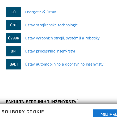
Energetický ústav
EÚ
Ústav strojírenské technologie
ÚST
Ústav výrobních strojů, systémů a robotiky
ÚVSSR
Ústav procesního inženýrství
ÚPI
Ústav automobilního a dopravního inženýrství
ÚADI
FAKULTA STROJNÍHO INŽENÝRSTVÍ
VYSOKÉ UČENÍ TECHNICKÉ V BRNĚ
 SOUBORY COOKIE
Technická 2896/2
PŘIJÍMÁ
www.fme.vutbr.cz