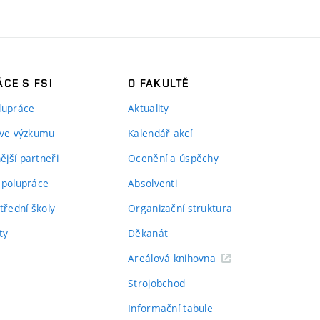
CE S FSI
O FAKULTĚ
lupráce
Aktuality
 ve výzkumu
Kalendář akcí
jší partneři
Ocenění a úspěchy
spolupráce
Absolventi
třední školy
Organizační struktura
ty
Děkanát
Areálová knihovna
Strojobchod
Informační tabule