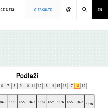
CE S FSI
O FAKULTĚ
EN
PŘIHLÁŠENÍ
HLEDAT
Podlaží
6
7
8
9
10
11
12
13
14
15
16
17
18
19