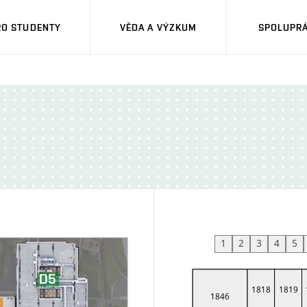
RO STUDENTY
VĚDA A VÝZKUM
SPOLUPRÁ
1
2
3
4
5