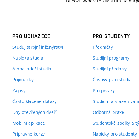
Budovu vyberete kliknutím na map
PRO UCHAZEČE
PRO STUDENTY
Studuj strojní inženýrství
Předměty
Nabídka studia
Studijní programy
Ambasadoři studia
Studijní předpisy
Přijímačky
Časový plán studia
Zápisy
Pro prváky
Často kladené dotazy
Studium a stáže v zahr
Dny otevřených dveří
Odborná praxe
Mobilní aplikace
Studentské spolky a 
Přípravné kurzy
Nabídky pro studenty