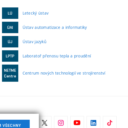
Letecký ústav
LÚ
Ústav automatizace a informatiky
ÚAI
Ústav jazyků
ÚJ
Laboratoř přenosu tepla a proudění
LPTP
NETME
Centrum nových technologií ve strojírenství
Centre
M VŠECHNY