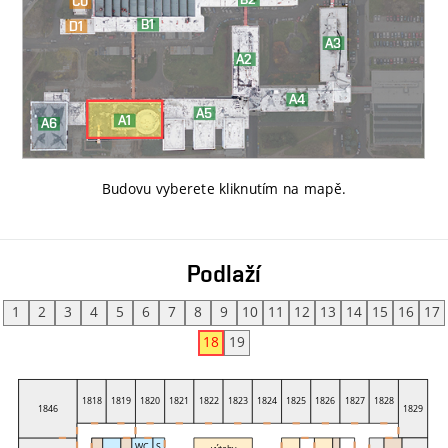
Budovu vyberete kliknutím na mapě
.
Podlaží
1
2
3
4
5
6
7
8
9
10
11
12
13
14
15
16
17
18
19