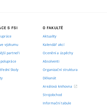
CE S FSI
O FAKULTĚ
lupráce
Aktuality
 ve výzkumu
Kalendář akcí
jší partneři
Ocenění a úspěchy
spolupráce
Absolventi
třední školy
Organizační struktura
ty
Děkanát
Areálová knihovna
Strojobchod
Informační tabule