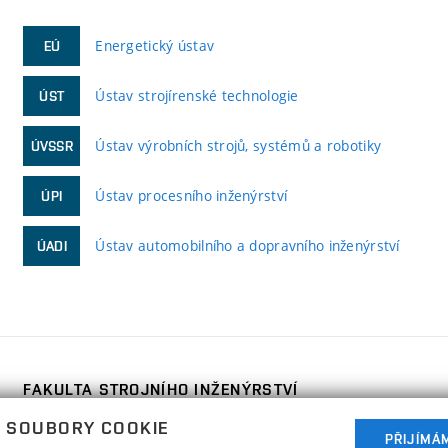
Energetický ústav
EÚ
Ústav strojírenské technologie
ÚST
Ústav výrobních strojů, systémů a robotiky
ÚVSSR
Ústav procesního inženýrství
ÚPI
Ústav automobilního a dopravního inženýrství
ÚADI
FAKULTA STROJNÍHO INŽENÝRSTVÍ
VYSOKÉ UČENÍ TECHNICKÉ V BRNĚ
 SOUBORY COOKIE
Technická 2896/2
PŘIJÍMÁ
www.fme.vutbr.cz