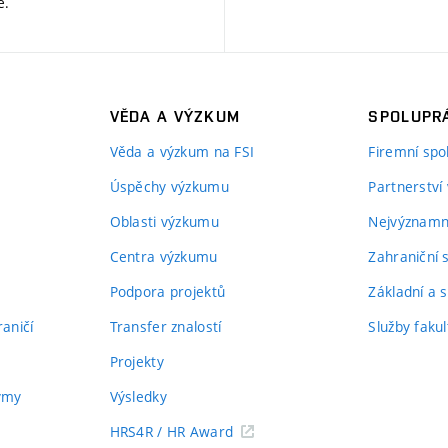
ě
.
VĚDA A VÝZKUM
SPOLUPRÁ
Věda a výzkum na FSI
Firemní spo
Úspěchy výzkumu
Partnerství
Oblasti výzkumu
Nejvýznamně
Centra výzkumu
Zahraniční 
Podpora projektů
Základní a s
aničí
Transfer znalostí
Služby fakul
Projekty
týmy
Výsledky
HRS4R / HR Award