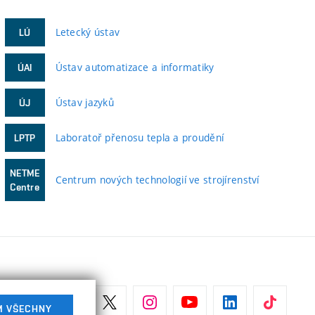
Letecký ústav
LÚ
Ústav automatizace a informatiky
ÚAI
Ústav jazyků
ÚJ
Laboratoř přenosu tepla a proudění
LPTP
NETME
Centrum nových technologií ve strojírenství
Centre
M VŠECHNY