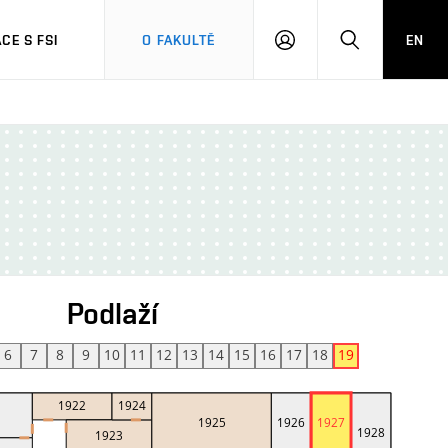
CE S FSI
O FAKULTĚ
EN
PŘIHLÁŠENÍ
HLEDAT
Podlaží
6
7
8
9
10
11
12
13
14
15
16
17
18
19