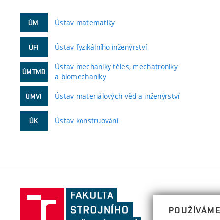
Ústav matematiky
ÚM
Ústav fyzikálního inženýrství
ÚFI
Ústav mechaniky těles, mechatroniky
ÚMTMB
a biomechaniky
Ústav materiálových věd a inženýrství
ÚMVI
Ústav konstruování
ÚK
Fakulta
strojního
POUŽÍVÁME
inženýrství,