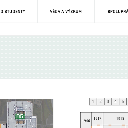
RO STUDENTY
VĚDA A VÝZKUM
SPOLUPRÁ
1
2
3
4
5