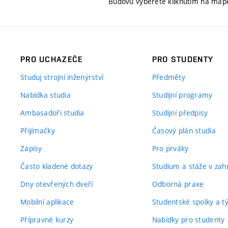
Budovu vyberete kliknutím na map
PRO UCHAZEČE
PRO STUDENTY
Studuj strojní inženýrství
Předměty
Nabídka studia
Studijní programy
Ambasadoři studia
Studijní předpisy
Přijímačky
Časový plán studia
Zápisy
Pro prváky
Často kladené dotazy
Studium a stáže v zahr
Dny otevřených dveří
Odborná praxe
Mobilní aplikace
Studentské spolky a 
Přípravné kurzy
Nabídky pro studenty