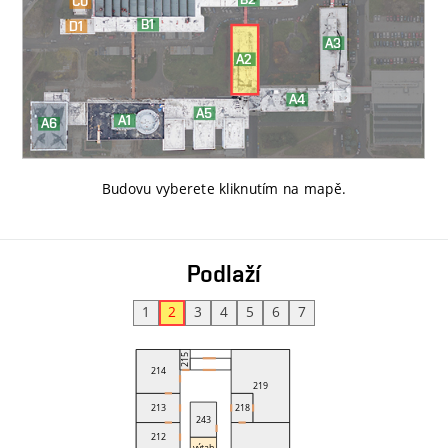
Budovu vyberete kliknutím na mapě
.
Podlaží
1
2
3
4
5
6
7