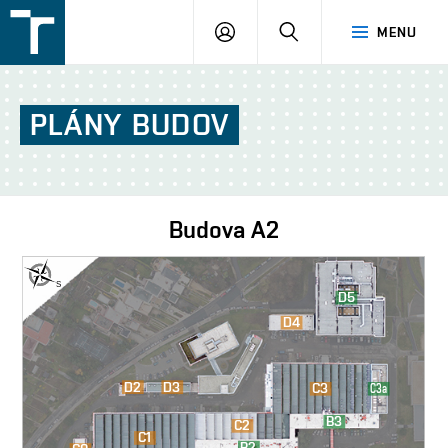
FSI
PŘIHLÁŠENÍ
HLEDAT
MENU
VUT
v
Brně
PLÁNY
BUDOV
Budova
A2