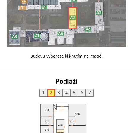
Budovu vyberete kliknutím na mapě
.
Podlaží
1
2
3
4
5
6
7