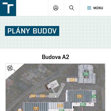
FSI
PŘIHLÁŠENÍ
HLEDAT
MENU
VUT
v
Brně
PLÁNY
BUDOV
Budova
A2