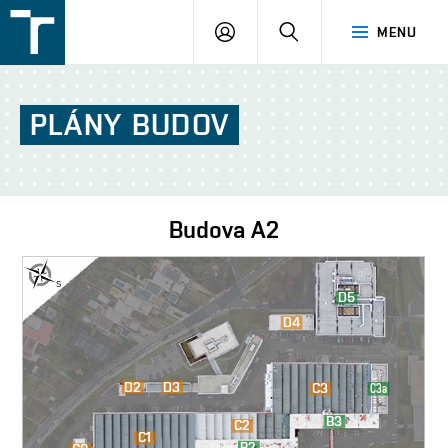
FSI
PŘIHLÁŠENÍ
HLEDAT
MENU
VUT
v
Brně
PLÁNY
BUDOV
Budova
A2