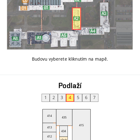
Budovu vyberete kliknutím na mapě
.
Podlaží
1
2
3
4
5
6
7