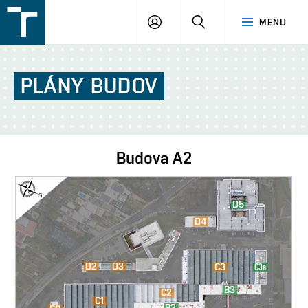
FSI
PŘIHLÁŠENÍ
HLEDAT
MENU
VUT
v
Brně
PLÁNY
BUDOV
Budova
A2