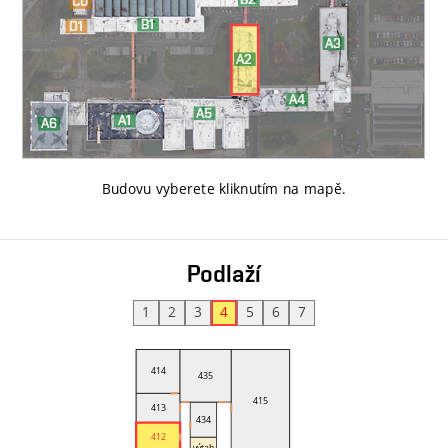
Budovu vyberete kliknutím na mapě
.
Podlaží
1
2
3
4
5
6
7