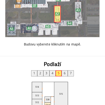
Budovu vyberete kliknutím na mapě
.
Podlaží
1
2
3
4
5
6
7