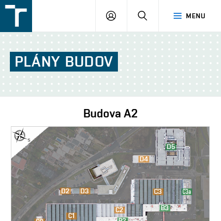
FSI
PŘIHLÁŠENÍ
HLEDAT
MENU
VUT
v
Brně
PLÁNY
BUDOV
Budova
A2