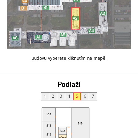
Budovu vyberete kliknutím na mapě
.
Podlaží
1
2
3
4
5
6
7