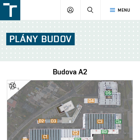
FSI
PŘIHLÁŠENÍ
HLEDAT
MENU
VUT
v
Brně
PLÁNY
BUDOV
Budova
A2