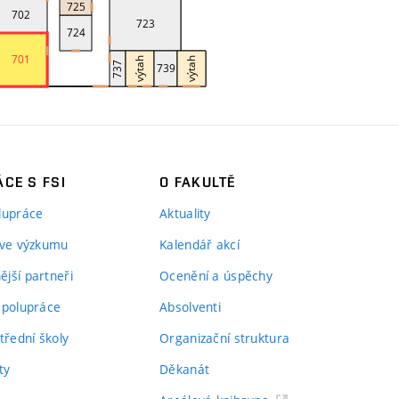
CE S FSI
O FAKULTĚ
lupráce
Aktuality
 ve výzkumu
Kalendář akcí
jší partneři
Ocenění a úspěchy
spolupráce
Absolventi
třední školy
Organizační struktura
ty
Děkanát