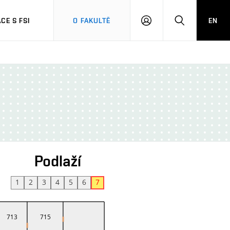
CE S FSI
O FAKULTĚ
EN
PŘIHLÁŠENÍ
HLEDAT
Podlaží
1
2
3
4
5
6
7