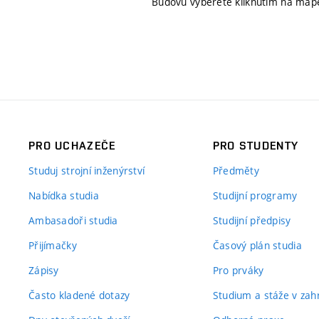
Budovu vyberete kliknutím na map
PRO UCHAZEČE
PRO STUDENTY
Studuj strojní inženýrství
Předměty
Nabídka studia
Studijní programy
Ambasadoři studia
Studijní předpisy
Přijímačky
Časový plán studia
Zápisy
Pro prváky
Často kladené dotazy
Studium a stáže v zahr