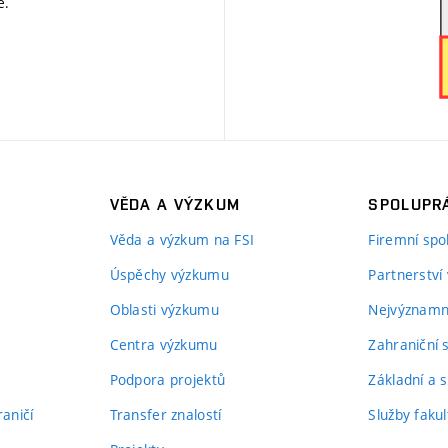
ě
.
VĚDA A VÝZKUM
SPOLUPRÁ
Věda a výzkum na FSI
Firemní spo
Úspěchy výzkumu
Partnerství
Oblasti výzkumu
Nejvýznamně
Centra výzkumu
Zahraniční 
Podpora projektů
Základní a s
aničí
Transfer znalostí
Služby fakul