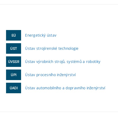
Energetický ústav
EÚ
Ústav strojírenské technologie
ÚST
Ústav výrobních strojů, systémů a robotiky
ÚVSSR
Ústav procesního inženýrství
ÚPI
Ústav automobilního a dopravního inženýrství
ÚADI