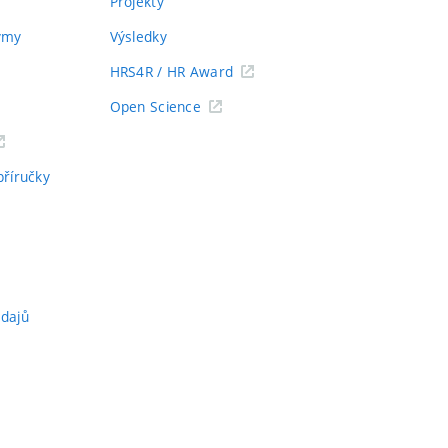
Projekty
týmy
Výsledky
HRS4R / HR Award
Open Science
příručky
údajů