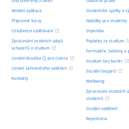
Dny otevřených dveří
Odborná praxe
Mobilní aplikace
Studentské spolky a 
Přípravné kurzy
Nabídky pro studenty
Celoživotní vzdělávání
Stipendia
Zpracování osobních údajů
Poplatky za studium
uchazečů o studium
Formuláře, šablony a 
Uznání/zkouška ČJ pro cizince
Studium bez bariér
Uznání zahraničního vzdělání
Sociální bezpečí
Kontakty
Wellbeing
Zpracování osobních 
studentů
Studijní oddělení
Repetitoria