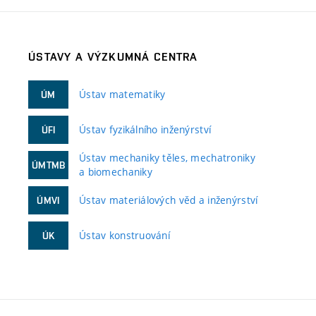
ÚSTAVY A VÝZKUMNÁ CENTRA
Ústav matematiky
ÚM
Ústav fyzikálního inženýrství
ÚFI
Ústav mechaniky těles, mechatroniky
ÚMTMB
a biomechaniky
Ústav materiálových věd a inženýrství
ÚMVI
Ústav konstruování
ÚK