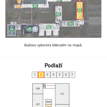
Budovu vyberete kliknutím na mapě
.
Podlaží
1
2
3
4
5
6
7