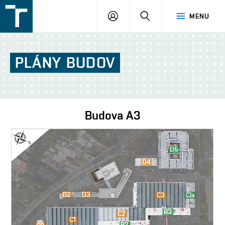
FSI
PŘIHLÁŠENÍ
HLEDAT
MENU
VUT
v
Brně
PLÁNY
BUDOV
Budova
A3