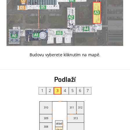
Budovu vyberete kliknutím na mapě
.
Podlaží
1
2
3
4
5
6
7