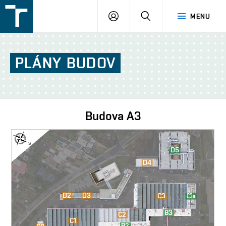
FSI
PŘIHLÁŠENÍ
HLEDAT
MENU
VUT
v
Brně
PLÁNY
BUDOV
Budova
A3