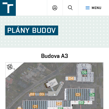
FSI
PŘIHLÁŠENÍ
HLEDAT
MENU
VUT
v
Brně
PLÁNY
BUDOV
Budova
A3