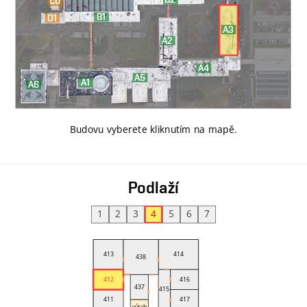
Budovu vyberete kliknutím na mapě
.
Podlaží
1
2
3
4
5
6
7