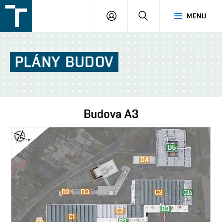
FSI
PŘIHLÁŠENÍ
HLEDAT
MENU
VUT
v
Brně
PLÁNY
BUDOV
Budova
A3