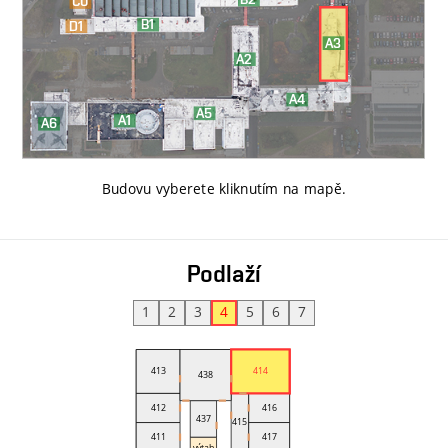
Budovu vyberete kliknutím na mapě
.
Podlaží
1
2
3
4
5
6
7