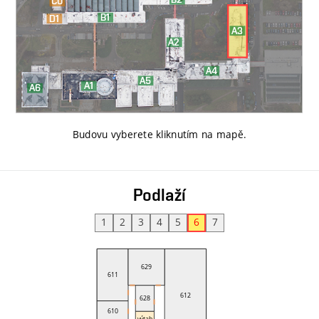
Budovu vyberete kliknutím na mapě
.
Podlaží
1
2
3
4
5
6
7