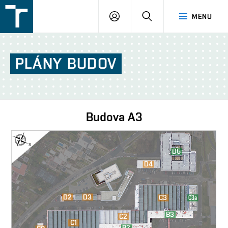
FSI
PŘIHLÁŠENÍ
HLEDAT
MENU
VUT
v
Brně
PLÁNY
BUDOV
Budova
A3