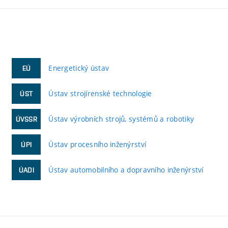
Energetický ústav
EÚ
Ústav strojírenské technologie
ÚST
Ústav výrobních strojů, systémů a robotiky
ÚVSSR
Ústav procesního inženýrství
ÚPI
Ústav automobilního a dopravního inženýrství
ÚADI