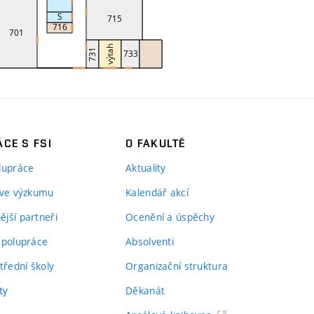
CE S FSI
O FAKULTĚ
lupráce
Aktuality
 ve výzkumu
Kalendář akcí
jší partneři
Ocenění a úspěchy
spolupráce
Absolventi
třední školy
Organizační struktura
ty
Děkanát