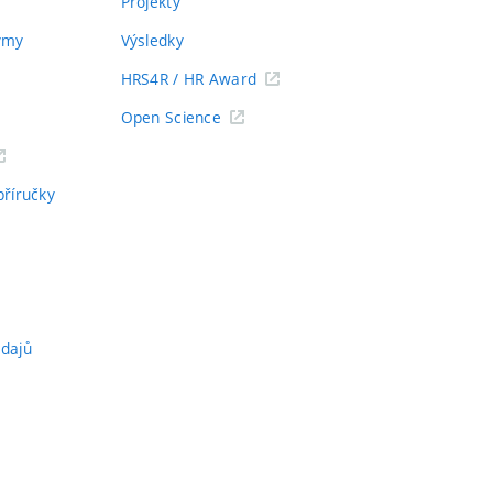
Projekty
týmy
Výsledky
HRS4R / HR Award
Open Science
příručky
údajů