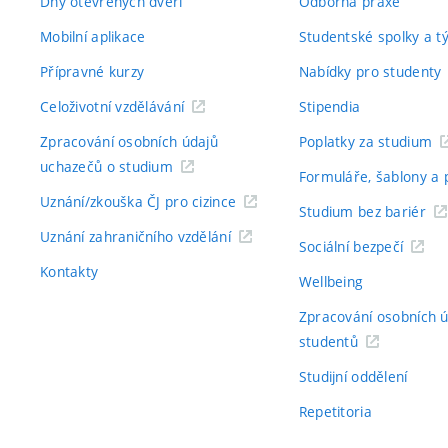
Dny otevřených dveří
Odborná praxe
Mobilní aplikace
Studentské spolky a 
Přípravné kurzy
Nabídky pro studenty
Celoživotní vzdělávání
Stipendia
Zpracování osobních údajů
Poplatky za studium
uchazečů o studium
Formuláře, šablony a 
Uznání/zkouška ČJ pro cizince
Studium bez bariér
Uznání zahraničního vzdělání
Sociální bezpečí
Kontakty
Wellbeing
Zpracování osobních 
studentů
Studijní oddělení
Repetitoria