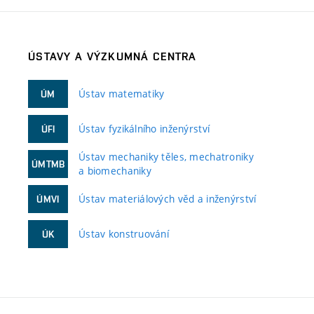
ÚSTAVY A VÝZKUMNÁ CENTRA
Ústav matematiky
ÚM
Ústav fyzikálního inženýrství
ÚFI
Ústav mechaniky těles, mechatroniky
ÚMTMB
a biomechaniky
Ústav materiálových věd a inženýrství
ÚMVI
Ústav konstruování
ÚK