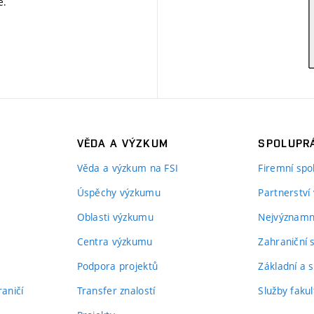
ě
.
VĚDA A VÝZKUM
SPOLUPRÁ
Věda a výzkum na FSI
Firemní spo
Úspěchy výzkumu
Partnerství
Oblasti výzkumu
Nejvýznamně
Centra výzkumu
Zahraniční 
Podpora projektů
Základní a s
aničí
Transfer znalostí
Služby fakul