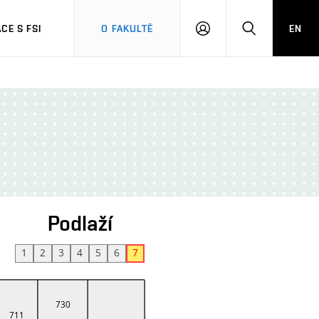
CE S FSI
O FAKULTĚ
EN
PŘIHLÁŠENÍ
HLEDAT
Podlaží
1
2
3
4
5
6
7