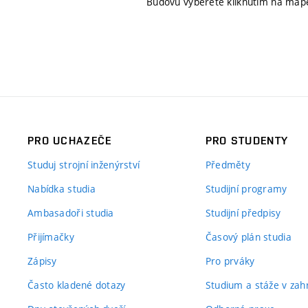
Budovu vyberete kliknutím na map
PRO UCHAZEČE
PRO STUDENTY
Studuj strojní inženýrství
Předměty
Nabídka studia
Studijní programy
Ambasadoři studia
Studijní předpisy
Přijímačky
Časový plán studia
Zápisy
Pro prváky
Často kladené dotazy
Studium a stáže v zahr