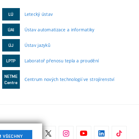
Letecký ústav
LÚ
Ústav automatizace a informatiky
ÚAI
Ústav jazyků
ÚJ
Laboratoř přenosu tepla a proudění
LPTP
NETME
Centrum nových technologií ve strojírenství
Centre
M VŠECHNY