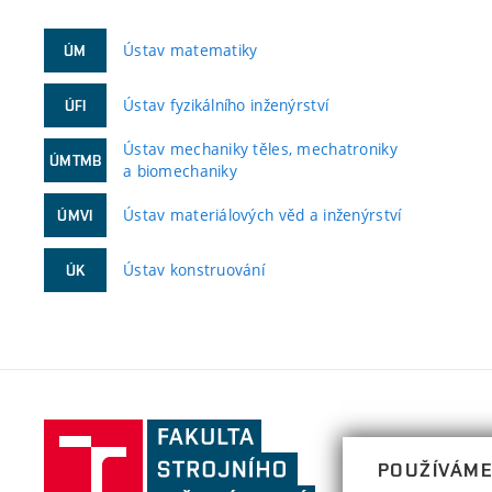
Ústav matematiky
ÚM
Ústav fyzikálního inženýrství
ÚFI
Ústav mechaniky těles, mechatroniky
ÚMTMB
a biomechaniky
Ústav materiálových věd a inženýrství
ÚMVI
Ústav konstruování
ÚK
Fakulta
strojního
POUŽÍVÁME
inženýrství,