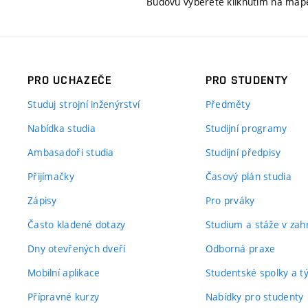
Budovu vyberete kliknutím na map
PRO UCHAZEČE
PRO STUDENTY
Studuj strojní inženýrství
Předměty
Nabídka studia
Studijní programy
Ambasadoři studia
Studijní předpisy
Přijímačky
Časový plán studia
Zápisy
Pro prváky
Často kladené dotazy
Studium a stáže v zahr
Dny otevřených dveří
Odborná praxe
Mobilní aplikace
Studentské spolky a 
Přípravné kurzy
Nabídky pro studenty