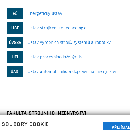
Energetický ústav
EÚ
Ústav strojírenské technologie
ÚST
Ústav výrobních strojů, systémů a robotiky
ÚVSSR
Ústav procesního inženýrství
ÚPI
Ústav automobilního a dopravního inženýrství
ÚADI
FAKULTA STROJNÍHO INŽENÝRSTVÍ
VYSOKÉ UČENÍ TECHNICKÉ V BRNĚ
 SOUBORY COOKIE
Technická 2896/2
PŘIJÍMÁ
www.fme.vutbr.cz