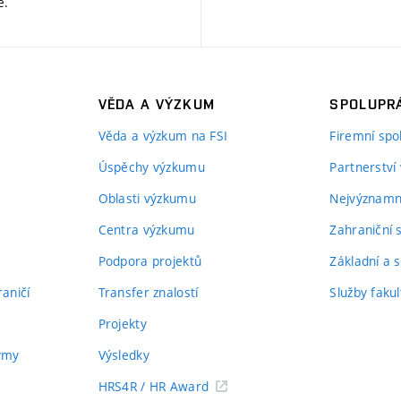
ě
.
VĚDA A VÝZKUM
SPOLUPRÁ
Věda a výzkum na FSI
Firemní spo
Úspěchy výzkumu
Partnerství
Oblasti výzkumu
Nejvýznamně
Centra výzkumu
Zahraniční 
Podpora projektů
Základní a s
aničí
Transfer znalostí
Služby fakul
Projekty
týmy
Výsledky
HRS4R / HR Award