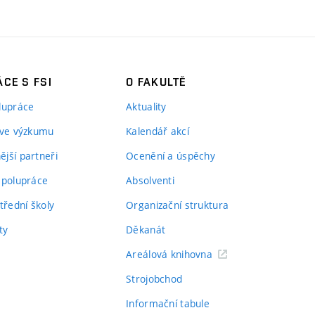
CE S FSI
O FAKULTĚ
lupráce
Aktuality
 ve výzkumu
Kalendář akcí
jší partneři
Ocenění a úspěchy
spolupráce
Absolventi
třední školy
Organizační struktura
ty
Děkanát
Areálová knihovna
Strojobchod
Informační tabule