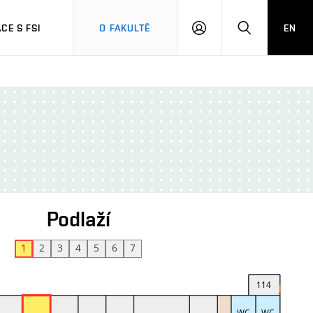
CE S FSI
O FAKULTĚ
EN
PŘIHLÁŠENÍ
HLEDAT
Podlaží
1
2
3
4
5
6
7