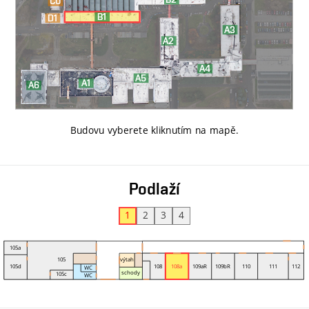
Budovu vyberete kliknutím na mapě
.
Podlaží
1
2
3
4