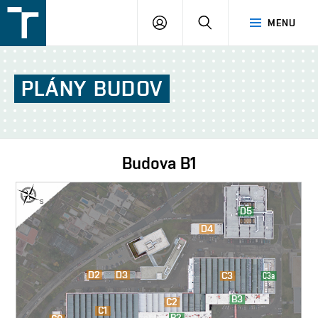
FSI
PŘIHLÁŠENÍ
HLEDAT
MENU
VUT
v
Brně
PLÁNY
BUDOV
Budova
B1