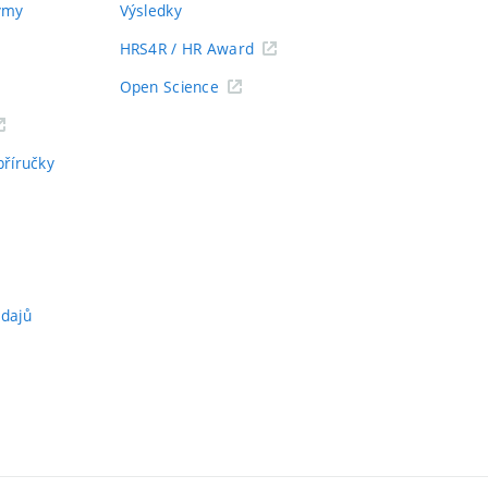
týmy
Výsledky
HRS4R / HR Award
Open Science
příručky
údajů