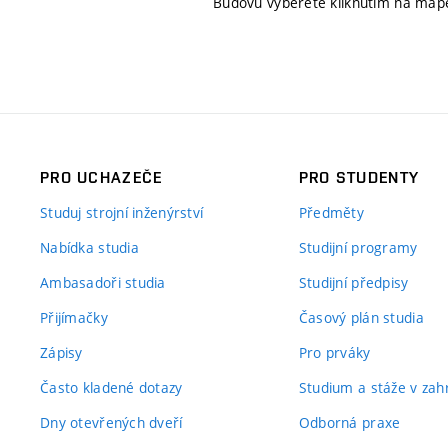
Budovu vyberete kliknutím na map
PRO UCHAZEČE
PRO STUDENTY
Studuj strojní inženýrství
Předměty
Nabídka studia
Studijní programy
Ambasadoři studia
Studijní předpisy
Přijímačky
Časový plán studia
Zápisy
Pro prváky
Často kladené dotazy
Studium a stáže v zahr
Dny otevřených dveří
Odborná praxe