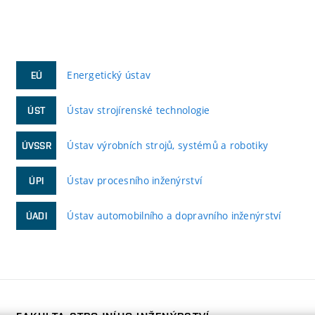
Energetický ústav
EÚ
Ústav strojírenské technologie
ÚST
Ústav výrobních strojů, systémů a robotiky
ÚVSSR
Ústav procesního inženýrství
ÚPI
Ústav automobilního a dopravního inženýrství
ÚADI