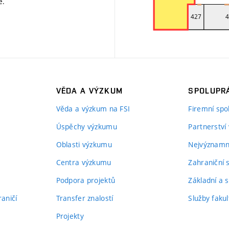
ě
.
VĚDA A VÝZKUM
SPOLUPRÁ
Věda a výzkum na FSI
Firemní spo
Úspěchy výzkumu
Partnerství
Oblasti výzkumu
Nejvýznamně
Centra výzkumu
Zahraniční 
Podpora projektů
Základní a s
aničí
Transfer znalostí
Služby fakul
Projekty