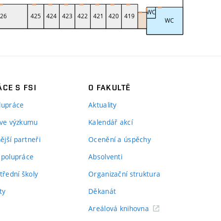
CE S FSI
O FAKULTĚ
lupráce
Aktuality
 ve výzkumu
Kalendář akcí
jší partneři
Ocenění a úspěchy
spolupráce
Absolventi
třední školy
Organizační struktura
ty
Děkanát
Areálová knihovna