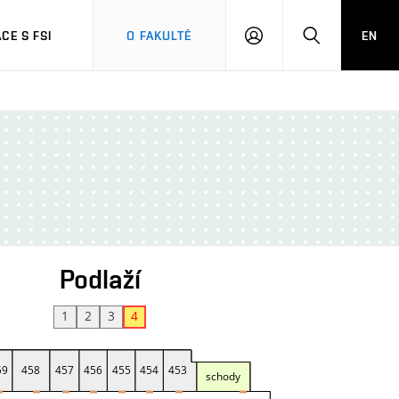
CE S FSI
O FAKULTĚ
EN
PŘIHLÁŠENÍ
HLEDAT
Podlaží
1
2
3
4