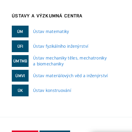
ÚSTAVY A VÝZKUMNÁ CENTRA
Ústav matematiky
ÚM
Ústav fyzikálního inženýrství
ÚFI
Ústav mechaniky těles, mechatroniky
ÚMTMB
a biomechaniky
Ústav materiálových věd a inženýrství
ÚMVI
Ústav konstruování
ÚK