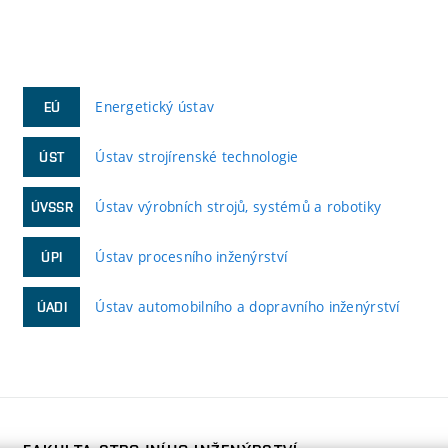
Energetický ústav
EÚ
Ústav strojírenské technologie
ÚST
Ústav výrobních strojů, systémů a robotiky
ÚVSSR
Ústav procesního inženýrství
ÚPI
Ústav automobilního a dopravního inženýrství
ÚADI