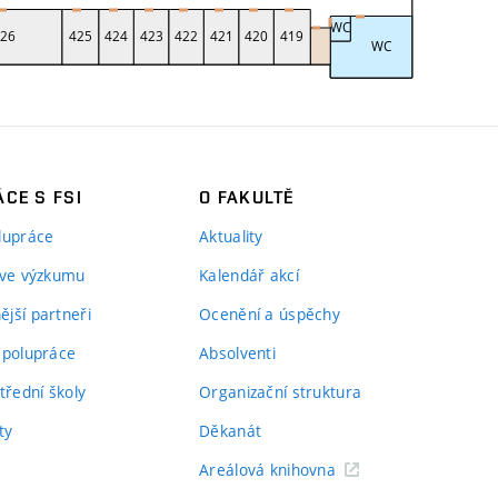
CE S FSI
O FAKULTĚ
lupráce
Aktuality
 ve výzkumu
Kalendář akcí
jší partneři
Ocenění a úspěchy
spolupráce
Absolventi
třední školy
Organizační struktura
ty
Děkanát
Areálová knihovna