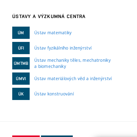
ÚSTAVY A VÝZKUMNÁ CENTRA
Ústav matematiky
ÚM
Ústav fyzikálního inženýrství
ÚFI
Ústav mechaniky těles, mechatroniky
ÚMTMB
a biomechaniky
Ústav materiálových věd a inženýrství
ÚMVI
Ústav konstruování
ÚK