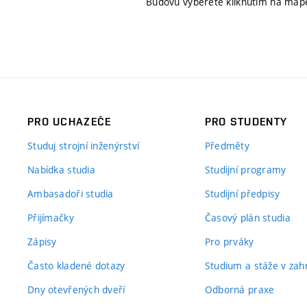
Budovu vyberete kliknutím na map
PRO UCHAZEČE
PRO STUDENTY
Studuj strojní inženýrství
Předměty
Nabídka studia
Studijní programy
Ambasadoři studia
Studijní předpisy
Přijímačky
Časový plán studia
Zápisy
Pro prváky
Často kladené dotazy
Studium a stáže v zahr
Dny otevřených dveří
Odborná praxe