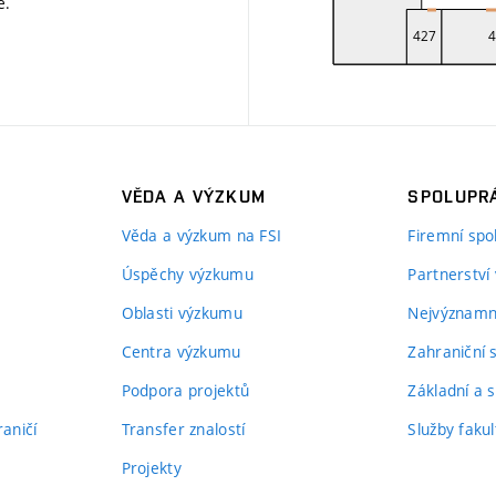
ě
.
VĚDA A VÝZKUM
SPOLUPRÁ
Věda a výzkum na FSI
Firemní spo
Úspěchy výzkumu
Partnerství
Oblasti výzkumu
Nejvýznamně
Centra výzkumu
Zahraniční 
Podpora projektů
Základní a s
aničí
Transfer znalostí
Služby fakul
Projekty