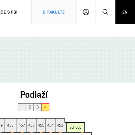
CE S FSI
O FAKULTĚ
EN
PŘIHLÁŠENÍ
HLEDAT
Podlaží
1
2
3
4