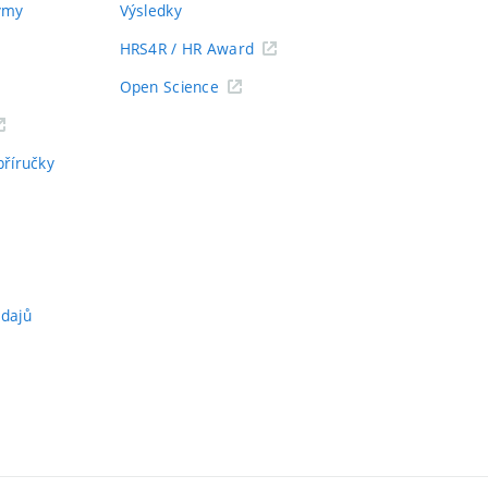
týmy
Výsledky
HRS4R / HR Award
Open Science
příručky
údajů