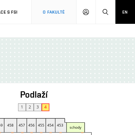
CE S FSI
O FAKULTĚ
EN
PŘIHLÁŠENÍ
HLEDAT
Podlaží
1
2
3
4