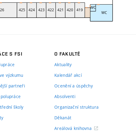
CE S FSI
O FAKULTĚ
lupráce
Aktuality
 ve výzkumu
Kalendář akcí
jší partneři
Ocenění a úspěchy
spolupráce
Absolventi
třední školy
Organizační struktura
ty
Děkanát
Areálová knihovna