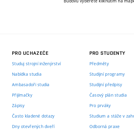
Budovu vyberete kliknutím na map
PRO UCHAZEČE
PRO STUDENTY
Studuj strojní inženýrství
Předměty
Nabídka studia
Studijní programy
Ambasadoři studia
Studijní předpisy
Přijímačky
Časový plán studia
Zápisy
Pro prváky
Často kladené dotazy
Studium a stáže v zahr
Dny otevřených dveří
Odborná praxe