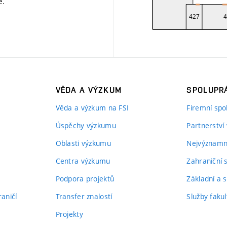
ě
.
VĚDA A VÝZKUM
SPOLUPRÁ
Věda a výzkum na FSI
Firemní spo
Úspěchy výzkumu
Partnerství
Oblasti výzkumu
Nejvýznamně
Centra výzkumu
Zahraniční 
Podpora projektů
Základní a s
aničí
Transfer znalostí
Služby fakul
Projekty