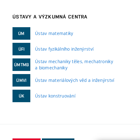
ÚSTAVY A VÝZKUMNÁ CENTRA
Ústav matematiky
ÚM
Ústav fyzikálního inženýrství
ÚFI
Ústav mechaniky těles, mechatroniky
ÚMTMB
a biomechaniky
Ústav materiálových věd a inženýrství
ÚMVI
Ústav konstruování
ÚK