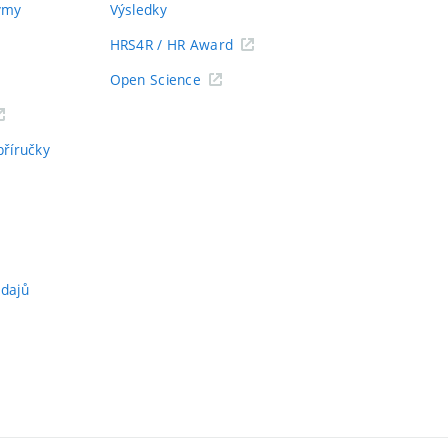
týmy
Výsledky
HRS4R / HR Award
Open Science
příručky
údajů