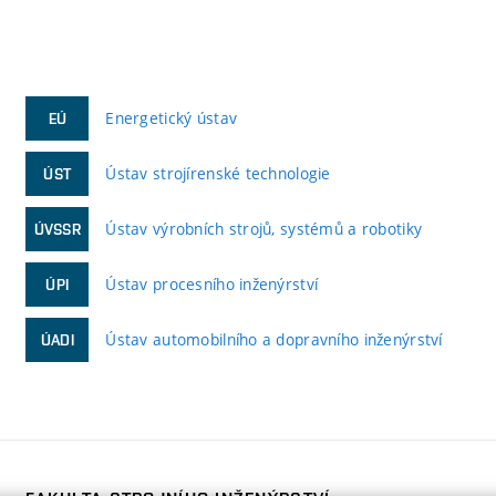
Energetický ústav
EÚ
Ústav strojírenské technologie
ÚST
Ústav výrobních strojů, systémů a robotiky
ÚVSSR
Ústav procesního inženýrství
ÚPI
Ústav automobilního a dopravního inženýrství
ÚADI