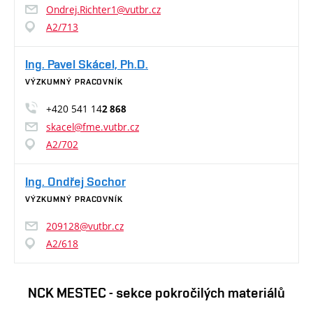
Ondrej.Richter1@vutbr.cz
A2/713
Ing. Pavel Skácel, Ph.D.
VÝZKUMNÝ PRACOVNÍK
+420 541 14
2 868
skacel@fme.vutbr.cz
A2/702
Ing. Ondřej Sochor
VÝZKUMNÝ PRACOVNÍK
209128@vutbr.cz
A2/618
NCK MESTEC - sekce pokročilých materiálů