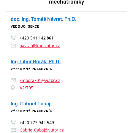
mechatroniky
doc. Ing. Tomáš Návrat, Ph.D.
VEDOUCÍ SEKCE
+420 541 14
2 861
navrat@fme.vutbr.cz
Ing. Libor Borák, Ph.D.
VÝZKUMNÝ PRACOVNÍK
xmborak01@vutbr.cz
A2/705
Ing. Gabriel Cabaj
VÝZKUMNÝ PRACOVNÍK
+420 777 942 549
Gabriel.Cabaj@vutbr.cz