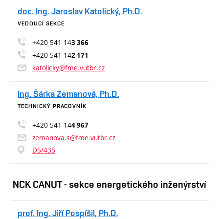
doc. Ing. Jaroslav Katolický, Ph.D.
VEDOUCÍ SEKCE
+420 541 14
3 366
+420 541 14
2 171
katolicky@fme.vutbr.cz
Ing. Šárka Zemanová, Ph.D.
TECHNICKÝ PRACOVNÍK
+420 541 14
4 967
zemanova.s@fme.vutbr.cz
D5/435
NCK CANUT - sekce energetického inženýrství
prof. Ing. Jiří Pospíšil, Ph.D.