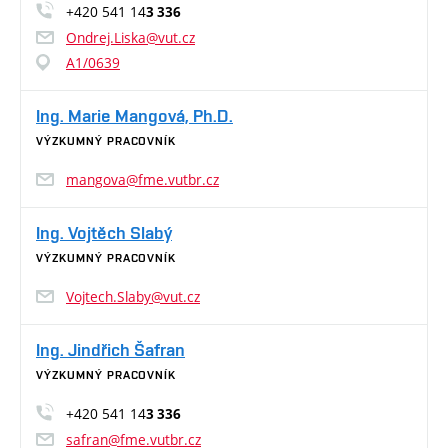
+420 541 14
3 336
Ondrej.Liska@vut.cz
A1/0639
Ing. Marie Mangová, Ph.D.
VÝZKUMNÝ PRACOVNÍK
mangova@fme.vutbr.cz
Ing. Vojtěch Slabý
VÝZKUMNÝ PRACOVNÍK
Vojtech.Slaby@vut.cz
Ing. Jindřich Šafran
VÝZKUMNÝ PRACOVNÍK
+420 541 14
3 336
safran@fme.vutbr.cz