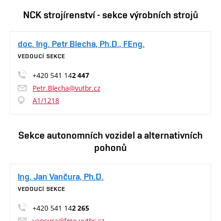
NCK strojírenství - sekce výrobních strojů
doc. Ing. Petr Blecha, Ph.D., FEng.
VEDOUCÍ SEKCE
+420 541 14
2 447
Petr.Blecha@vutbr.cz
A1/1218
Sekce autonomních vozidel a alternativních
pohonů
Ing. Jan Vančura, Ph.D.
VEDOUCÍ SEKCE
+420 541 14
2 265
vancura@fme.vutbr.cz