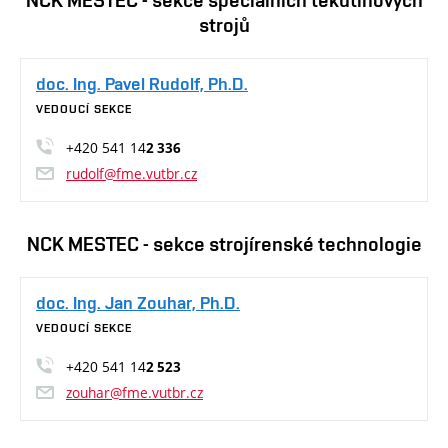
NCK MESTEC - sekce speciálních tekutinových
strojů
doc. Ing. Pavel Rudolf, Ph.D.
VEDOUCÍ SEKCE
+420 541 14
2 336
rudolf@fme.vutbr.cz
NCK MESTEC - sekce strojírenské technologie
doc. Ing. Jan Zouhar, Ph.D.
VEDOUCÍ SEKCE
+420 541 14
2 523
zouhar@fme.vutbr.cz