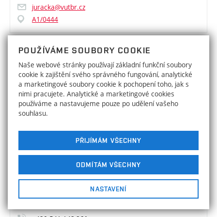
juracka@vutbr.cz
A1/0444
POUŽÍVÁME SOUBORY COOKIE
Sekce matematiky
Naše webové stránky používají základní funkční soubory
cookie k zajištění svého správného fungování, analytické
doc. Mgr. Petr Vašík, Ph.D.
a marketingové soubory cookie k pochopení toho, jak s
nimi pracujete. Analytické a marketingové cookies
VEDOUCÍ SEKCE
používáme a nastavujeme pouze po udělení vašeho
+420 541 14
souhlasu.
2 536
vasik@fme.vutbr.cz
PŘIJÍMÁM VŠECHNY
Sekce mechaniky
ODMÍTÁM VŠECHNY
doc. Ing. Tomáš Návrat, Ph.D.
NASTAVENÍ
VEDOUCÍ SEKCE