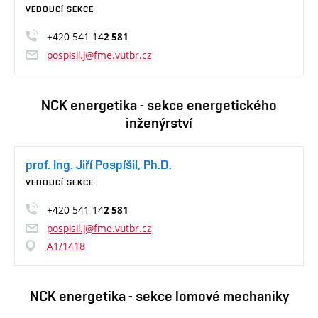
VEDOUCÍ SEKCE
+420 541 14
2 581
pospisil.j@fme.vutbr.cz
NCK energetika - sekce energetického
inženýrství
prof. Ing. Jiří Pospíšil, Ph.D.
VEDOUCÍ SEKCE
+420 541 14
2 581
pospisil.j@fme.vutbr.cz
A1/1418
NCK energetika - sekce lomové mechaniky