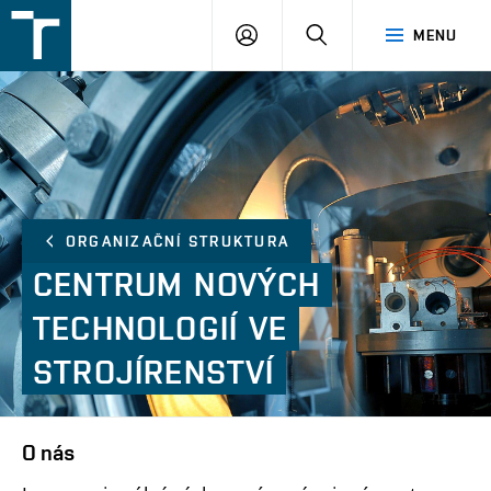
FSI
PŘIHLÁŠENÍ
HLEDAT
MENU
VUT
v
Brně
ORGANIZAČNÍ STRUKTURA
CENTRUM
NOVÝCH
TECHNOLOGIÍ
VE
STROJÍRENSTVÍ
O nás