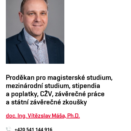
Proděkan pro magisterské studium,
mezinárodní studium, stipendia
a poplatky, CŽV, závěrečné práce
a státní závěrečné zkoušky
doc. Ing. Vítězslav Máša, Ph.D.
+420 541 14
4 916