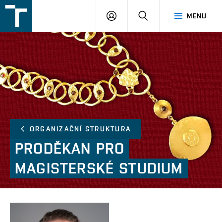
FSI
PŘIHLÁŠENÍ
HLEDAT
MENU
VUT
v
Brně
ORGANIZAČNÍ STRUKTURA
PRODĚKAN
PRO
MAGISTERSKÉ
STUDIUM