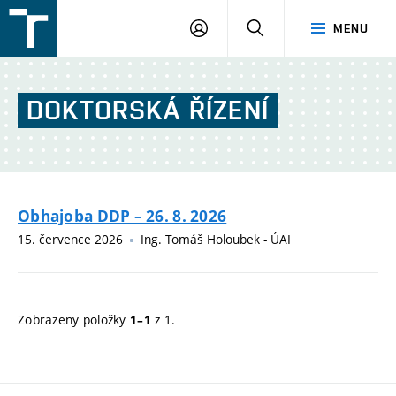
FSI
PŘIHLÁŠENÍ
HLEDAT
MENU
VUT
v
Brně
DOKTORSKÁ
ŘÍZENÍ
Obhajoba DDP – 26. 8. 2026
15. července 2026
Ing. Tomáš Holoubek - ÚAI
Zobrazeny položky
z 1.
1–1