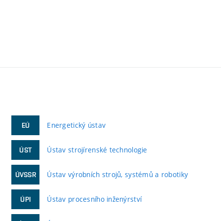
Energetický ústav
EÚ
Ústav strojírenské technologie
ÚST
Ústav výrobních strojů, systémů a robotiky
ÚVSSR
Ústav procesního inženýrství
ÚPI