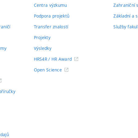
Centra výzkumu
Zahraniční 
Podpora projektů
Základní a s
aničí
Transfer znalostí
Služby fakul
Projekty
týmy
Výsledky
HRS4R / HR Award
Open Science
příručky
údajů