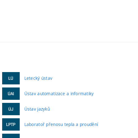
Letecký ústav
LÚ
Ústav automatizace a informatiky
ÚAI
Ústav jazyků
ÚJ
Laboratoř přenosu tepla a proudění
LPTP