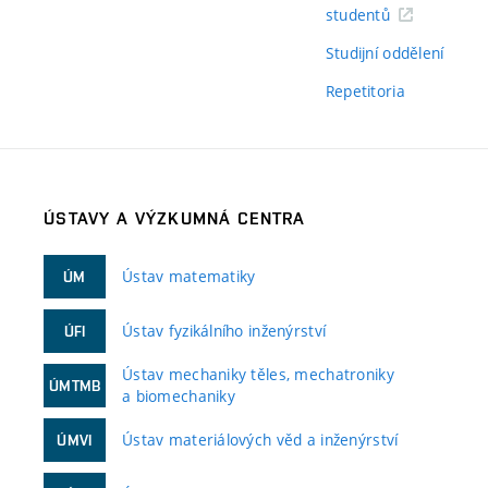
studentů
Studijní oddělení
Repetitoria
ÚSTAVY A VÝZKUMNÁ CENTRA
Ústav matematiky
ÚM
Ústav fyzikálního inženýrství
ÚFI
Ústav mechaniky těles, mechatroniky
ÚMTMB
a biomechaniky
Ústav materiálových věd a inženýrství
ÚMVI