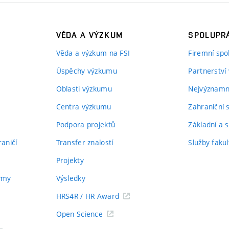
VĚDA A VÝZKUM
SPOLUPRÁ
Věda a výzkum na FSI
Firemní spo
Úspěchy výzkumu
Partnerství
Oblasti výzkumu
Nejvýznamně
Centra výzkumu
Zahraniční 
Podpora projektů
Základní a s
aničí
Transfer znalostí
Služby fakul
Projekty
týmy
Výsledky
HRS4R / HR Award
Open Science