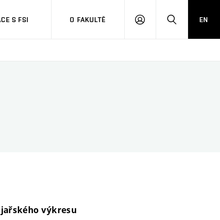
CE S FSI
O FAKULTĚ
EN
PŘIHLÁŠENÍ
HLEDAT
ojařského výkresu