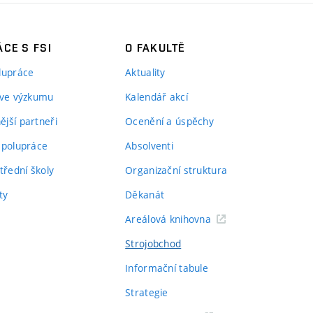
CE S FSI
O FAKULTĚ
lupráce
Aktuality
 ve výzkumu
Kalendář akcí
jší partneři
Ocenění a úspěchy
spolupráce
Absolventi
třední školy
Organizační struktura
ty
Děkanát
Areálová knihovna
Strojobchod
Informační tabule
Strategie