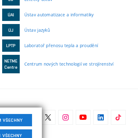
Ústav automatizace a informatiky
ÚAI
Ústav jazyků
ÚJ
Laboratoř přenosu tepla a proudění
LPTP
NETME
Centrum nových technologií ve strojírenství
Centre
M VŠECHNY
M VŠECHNY