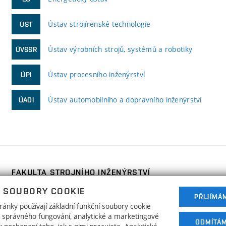
Ústav strojírenské technologie
ÚST
Ústav výrobních strojů, systémů a robotiky
ÚVSSR
Ústav procesního inženýrství
ÚPI
Ústav automobilního a dopravního inženýrství
ÚADI
FAKULTA STROJNÍHO INŽENÝRSTVÍ
VYSOKÉ UČENÍ TECHNICKÉ V BRNĚ
 SOUBORY COOKIE
PŘIJÍMÁ
Technická 2896/2
www.fme.vutbr.cz
ánky používají základní funkční soubory cookie
616 69 Brno
info@fme.vutbr.cz
ho správného fungování, analytické a marketingové
ODMÍTÁ