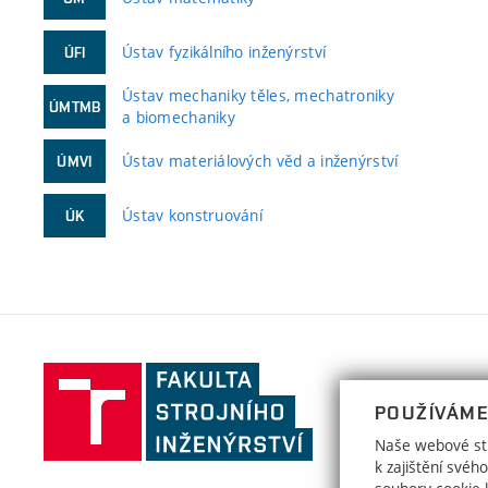
Ústav fyzikálního inženýrství
ÚFI
Ústav mechaniky těles, mechatroniky
ÚMTMB
a biomechaniky
Ústav materiálových věd a inženýrství
ÚMVI
Ústav konstruování
ÚK
Fakulta
strojního
POUŽÍVÁME
inženýrství,
Naše webové str
Vysoké
k zajištění své
učení