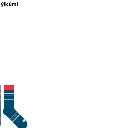
týlkům!