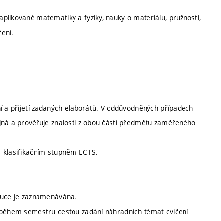
plikované matematiky a fyziky, nauky o materiálu, pružnosti,
ření.
ní a přijetí zadaných elaborátů. V oddůvodněných případech
ejná a prověřuje znalosti z obou částí předmětu zaměřeného
e klasifikačním stupněm ECTS.
výuce je zaznamenávána.
o během semestru cestou zadání náhradních témat cvičení