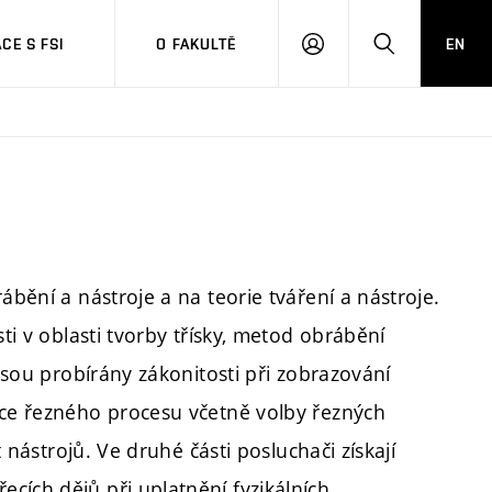
CE S FSI
O FAKULTĚ
EN
PŘIHLÁŠENÍ
HLEDAT
ábění a nástroje a na teorie tváření a nástroje.
sti v oblasti tvorby třísky, metod obrábění
 Jsou probírány zákonitosti při zobrazování
ace řezného procesu včetně volby řezných
t nástrojů. Ve druhé části posluchači získají
cích dějů při uplatnění fyzikálních,