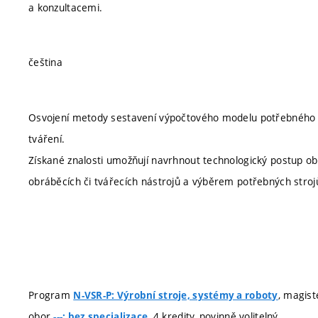
a konzultacemi.
čeština
Osvojení metody sestavení výpočtového modelu potřebného p
tváření.
Získané znalosti umožňují navrhnout technologický postup o
obráběcích či tvářecích nástrojů a výběrem potřebných stroj
Program
, magist
N-VSR-P: Výrobní stroje, systémy a roboty
obor
, 4 kredity, povinně volitelný
---: bez specializace