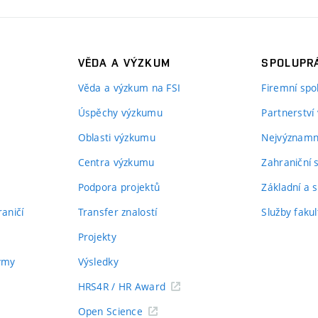
VĚDA A VÝZKUM
SPOLUPRÁ
Věda a výzkum na FSI
Firemní spo
Úspěchy výzkumu
Partnerství
Oblasti výzkumu
Nejvýznamně
Centra výzkumu
Zahraniční 
Podpora projektů
Základní a s
aničí
Transfer znalostí
Služby fakul
Projekty
týmy
Výsledky
HRS4R / HR Award
Open Science