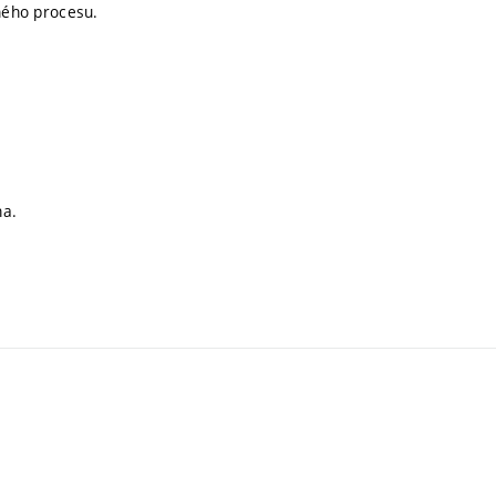
zného procesu.
na.