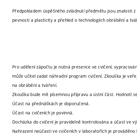
Předpokladem úspěšného zvládnutí předmětu jsou znalosti z a
pevnosti a plasticity a přehled o technologiích obrábění a tvá
Pro udělení zápočtu je nutná presence ve cvičení, vypracová
může učitel zadat náhradní program cvičení. Zkouška je veř
na obrábění a tváření.
Zkouška bude mít písemnou přípravu a ústní část. Hodnotí s
Účast na přednáškách je doporučená.
Účast na cvičeních je povinná.
Docházka do cvičení je pravidelně kontrolována a účast ve 
Nahrazení neúčasti ve cvičeních v laboratořích je prováděn