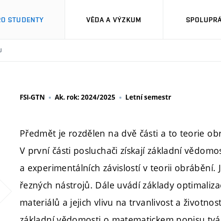
RO STUDENTY
VĚDA A VÝZKUM
SPOLUPRÁ
U
FSI-GTN
Ak. rok: 2024/2025
Letní semestr
Předmět je rozdělen na dvě části a to teorie obr
V první části posluchači získají základní vědomo
a experimentálních závislostí v teorii obrábění.
řezných nástrojů. Dále uvádí základy optimaliz
materiálů a jejich vlivu na trvanlivost a životnos
základní vědomosti o matematickem popisu tváře