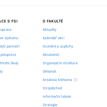
CE S FSI
O FAKULTĚ
lupráce
Aktuality
 ve výzkumu
Kalendář akcí
jší partneři
Ocenění a úspěchy
spolupráce
Absolventi
třední školy
Organizační struktura
ty
Děkanát
Areálová knihovna
Strojobchod
Informační tabule
Strategie