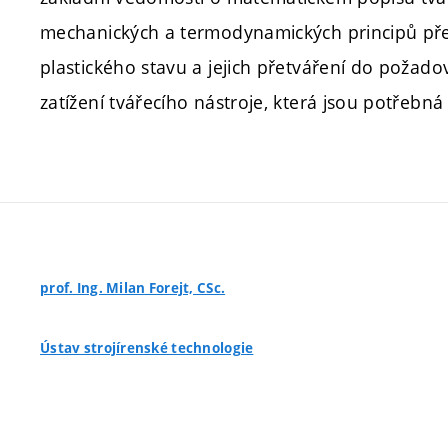
mechanických a termodynamických principů pře
plastického stavu a jejich přetváření do požad
zatížení tvářecího nástroje, která jsou potřebná
prof. Ing. Milan Forejt, CSc.
Ústav strojírenské technologie