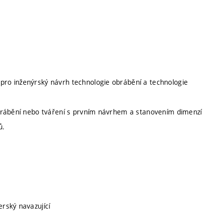
ro inženýrský návrh technologie obrábění a technologie
brábění nebo tváření s prvním návrhem a stanovením dimenzí
ů.
erský navazující