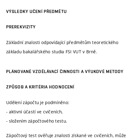
VÝSLEDKY UČENÍ PŘEDMĚTU
PREREKVIZITY
Základní znalosti odpovídající předmětům teoretického
základu bakalářského studia FSI VUT v Brně.
PLÁNOVANÉ VZDĚLÁVACÍ ČINNOSTI A VÝUKOVÉ METODY
ZPŮSOB A KRITÉRIA HODNOCENÍ
Udělení zápočtu je podmíněno:
- aktivní účastí ve cvičeních,
- složením zápočtového testu.
Zápočtový test ověřuje znalosti získané ve cvičeních, může