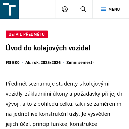
FSI
PŘIHLÁŠENÍ
HLEDAT
MENU
VUT
v
Brně
DETAIL PŘEDMĚTU
Úvod do kolejových vozidel
FSI-BK0
Ak. rok: 2025/2026
Zimní semestr
Předmět seznamuje studenty s kolejovými
vozidly, základními úkony a požadavky při jejich
vývoji, a to z pohledu celku, tak i se zaměřením
na jednotlivé konstrukční uzly. Je vysvětlen
jejich účel, princip funkce, konstrukce