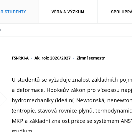
RO STUDENTY
VĚDA A VÝZKUM
SPOLUPRÁ
U
FSI-RKI-A
Ak. rok: 2026/2027
Zimní semestr
U studentů se vyžaduje znalost základních pojm
a deformace, Hookeův zákon pro víceosou napjat
hydromechaniky (ideální, Newtonská, nenewtons
(entropie, stavová rovnice plynů, termodynami
MKP a základní znalost práce se systémem ANS
studium.