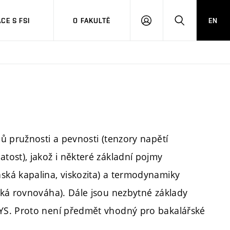
CE S FSI
O FAKULTĚ
EN
PŘIHLÁŠENÍ
HLEDAT
ů pružnosti a pevnosti (tenzory napětí
ost), jakož i některé základní pojmy
ká kapalina, viskozita) a termodynamiky
cká rovnováha). Dále jsou nezbytné základy
YS. Proto není předmět vhodný pro bakalářské