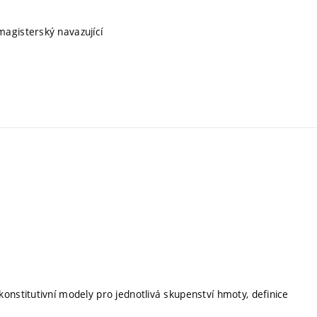
 magisterský navazující
onstitutivní modely pro jednotlivá skupenství hmoty, definice