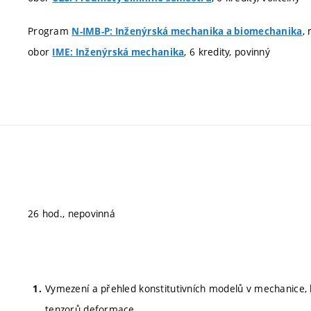
Program
,
N-IMB-P: Inženýrská mechanika a biomechanika
obor
, 6 kredity, povinný
IME: Inženýrská mechanika
26 hod., nepovinná
Vymezení a přehled konstitutivních modelů v mechanice, k
tenzorů deformace.