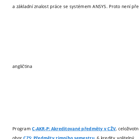
a základní znalost práce se systémem ANSYS. Proto není př
angličtina
Program
, celoživot
C-AKR-P: Akreditované předměty v CŽV
obor
, 6 kredity, volitelný
CZS: Předměty zimního semestru