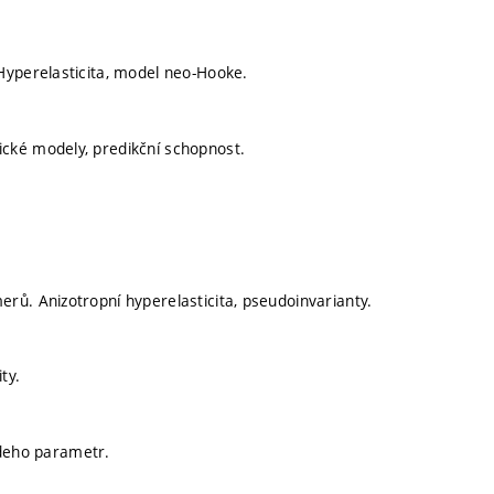
Hyperelasticita, model neo-Hooke.
cké modely, predikční schopnost.
rů. Anizotropní hyperelasticita, pseudoinvarianty.
ty.
Lodeho parametr.