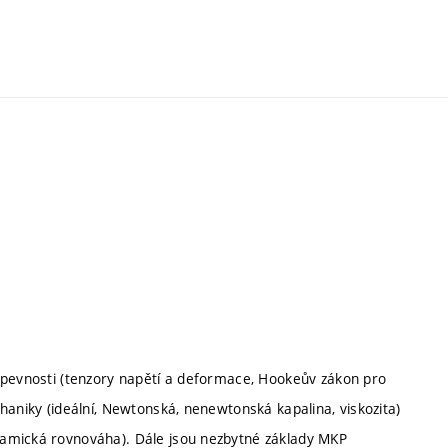
 pevnosti (tenzory napětí a deformace, Hookeův zákon pro
haniky (ideální, Newtonská, nenewtonská kapalina, viskozita)
namická rovnováha). Dále jsou nezbytné základy MKP