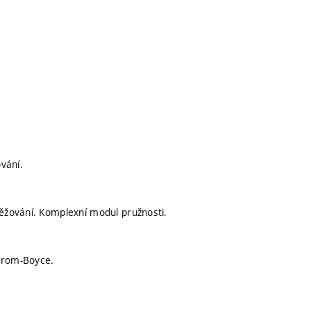
ování.
těžování. Komplexní modul pružnosti.
strom-Boyce.