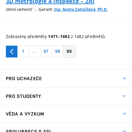
3D metrologie a inspekce – ZRI
zimní semestr
Garant:
Ing. Aneta Zatočilová, Ph.D.
Zobrazeny předměty
z 1482 předmětů.
1471–1482
1
…
97
98
99
PRO UCHAZEČE
Studuj strojní inženýrství
PRO STUDENTY
Nabídka studia
Předměty
Ambasadoři studia
VĚDA A VÝZKUM
Studijní programy
Přijímačky
Věda a výzkum na FSI
Studijní předpisy
SPOLUPRÁCE S FSI