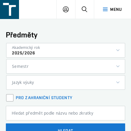
FSI
PŘIHLÁŠENÍ
HLEDAT
MENU
VUT
v
Brně
Předměty
Akademický rok
2025/2026
Semestr
Jazyk výuky
PRO ZAHRANIČNÍ STUDENTY
Hledat předmět podle názvu nebo zkratky
HLEDAT