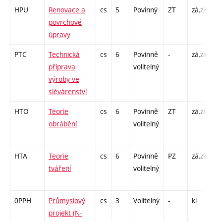
HPU
Renovace a
cs
5
Povinný
ZT
zá,zk
P 
povrchové
L 
úpravy
PTC
Technická
cs
6
Povinně
-
zá,zk
P 
příprava
volitelný
CP
výroby ve
3
slévárenství
HTO
Teorie
cs
6
Povinně
ZT
zá,zk
P 
obrábění
volitelný
L 
HTA
Teorie
cs
6
Povinně
PZ
zá,zk
P 
tváření
volitelný
L 
0PPH
Průmyslový
cs
3
Volitelný
-
kl
PX
projekt (N-
1