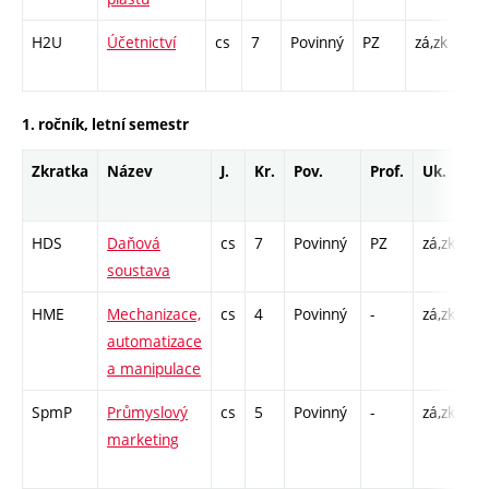
H2U
Účetnictví
cs
7
Povinný
PZ
zá,zk
P -
C1 
1. ročník, letní semestr
Zkratka
Název
J.
Kr.
Pov.
Prof.
Uk.
H
r
HDS
Daňová
cs
7
Povinný
PZ
zá,zk
P 
soustava
C1
HME
Mechanizace,
cs
4
Povinný
-
zá,zk
P 
automatizace
C1
a manipulace
SpmP
Průmyslový
cs
5
Povinný
-
zá,zk
P 
marketing
C
2