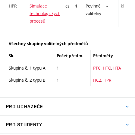
HPR
Simulace
cs
4
Povinně
-
kl
technologických
volitelný
procesů
Všechny skupiny volitelných předmětů
Sk.
Počet předm.
Předměty
Skupina č. 1 typu A
1
PTC
,
HTO
,
HTA
Skupina č. 2 typu B
1
HC2
,
HPR
PRO UCHAZEČE
Studuj strojní inženýrství
PRO STUDENTY
Nabídka studia