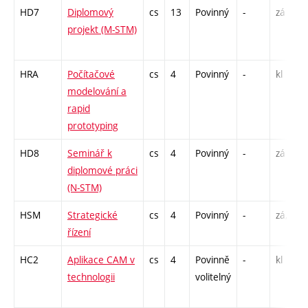
HD7
Diplomový
cs
13
Povinný
-
zá
projekt (M-STM)
HRA
Počítačové
cs
4
Povinný
-
kl
modelování a
rapid
prototyping
HD8
Seminář k
cs
4
Povinný
-
zá
diplomové práci
(N-STM)
HSM
Strategické
cs
4
Povinný
-
zá,zk
řízení
HC2
Aplikace CAM v
cs
4
Povinně
-
kl
technologii
volitelný