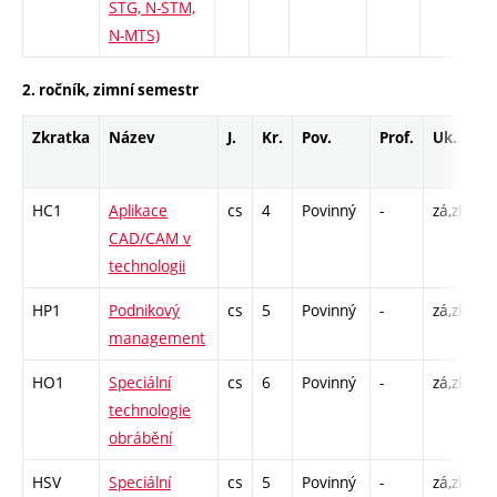
STG, N-STM,
N-MTS)
2. ročník, zimní semestr
Zkratka
Název
J.
Kr.
Pov.
Prof.
Uk.
H
r
HC1
Aplikace
cs
4
Povinný
-
zá,zk
P
CAD/CAM v
C
technologii
2
HP1
Podnikový
cs
5
Povinný
-
zá,zk
P
management
C
HO1
Speciální
cs
6
Povinný
-
zá,zk
P
technologie
L
obrábění
HSV
Speciální
cs
5
Povinný
-
zá,zk
P