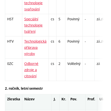
technologie
L
svařování
HST
Speciální
cs
5
Povinný
-
zá,zk
P
technologie
L
tváření
HTV
Technologická
cs
6
Povinný
-
zá,zk
P
příprava
L
výroby
0ZC
Odborné
cs
2
Volitelný
-
zá
C
zdroje a
1
citování
2. ročník, letní semestr
Zkratka
Název
J.
Kr.
Pov.
Prof.
Uk.