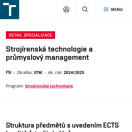
FSI
PŘIHLÁŠENÍ
HLEDAT
MENU
VUT
v
Brně
DETAIL SPECIALIZACE
Strojírenská technologie a
průmyslový management
FSI
Zkratka:
Ak. rok:
STM
2024/2025
Program:
Strojírenská technologie
Struktura předmětů s uvedením ECTS