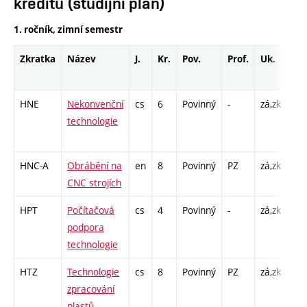
kreditů (studijní plán)
1. ročník, zimní semestr
Zkratka
Název
J.
Kr.
Pov.
Prof.
Uk.
Ho
ro
HNE
Nekonvenční
cs
6
Povinný
-
zá,zk
P -
technologie
CPP
26
HNC-A
Obrábění na
en
8
Povinný
PZ
zá,zk
P -
CNC strojích
L -
HPT
Počítačová
cs
4
Povinný
-
zá,zk
P -
podpora
CPP
technologie
26
HTZ
Technologie
cs
8
Povinný
PZ
zá,zk
P -
zpracování
L -
plastů