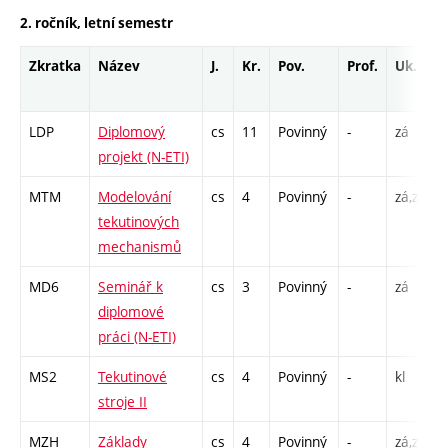
2. ročník, letní semestr
Zkratka
Název
J.
Kr.
Pov.
Prof.
Uk.
LDP
Diplomový
cs
11
Povinný
-
zá
projekt (N-ETI)
MTM
Modelování
cs
4
Povinný
-
zá,zk
P
tekutinových
L
mechanismů
MD6
Seminář k
cs
3
Povinný
-
zá
diplomové
práci (N-ETI)
MS2
Tekutinové
cs
4
Povinný
-
kl
P
stroje II
L
MZH
Základy
cs
4
Povinný
-
zá,zk
P