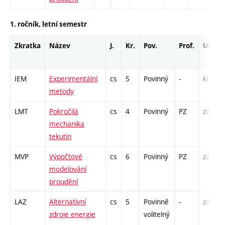
1. ročník, letní semestr
Zkratka
Název
J.
Kr.
Pov.
Prof.
Uk.
IEM
Experimentální
cs
5
Povinný
-
kl
metody
LMT
Pokročilá
cs
4
Povinný
PZ
zá,zk
mechanika
tekutin
MVP
Výpočtové
cs
6
Povinný
PZ
zá,zk
modelování
proudění
LAZ
Alternativní
cs
5
Povinně
-
zá,zk
zdroje energie
volitelný