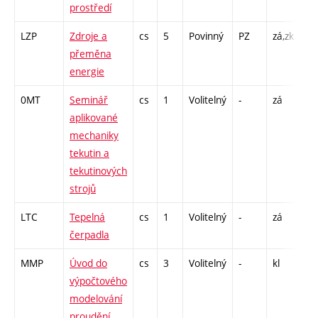
prostředí
C1
LZP
Zdroje a
cs
5
Povinný
PZ
zá,zk
P -
přeměna
C1
energie
0MT
Seminář
cs
1
Volitelný
-
zá
P 
aplikované
mechaniky
tekutin a
tekutinových
strojů
LTC
Tepelná
cs
1
Volitelný
-
zá
C1
čerpadla
MMP
Úvod do
cs
3
Volitelný
-
kl
CP
výpočtového
39
modelování
proudění