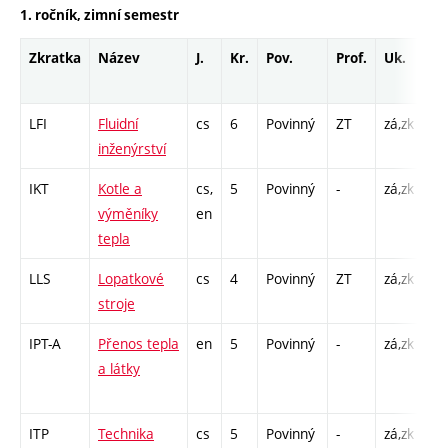
1. ročník, zimní semestr
Zkratka
Název
J.
Kr.
Pov.
Prof.
Uk.
Ho
ro
LFI
Fluidní
cs
6
Povinný
ZT
zá,zk
P -
inženýrství
C1
IKT
Kotle a
cs,
5
Povinný
-
zá,zk
P -
výměníky
en
CP
tepla
26
LLS
Lopatkové
cs
4
Povinný
ZT
zá,zk
P -
stroje
C1
IPT-A
Přenos tepla
en
5
Povinný
-
zá,zk
P -
a látky
CP
26
ITP
Technika
cs
5
Povinný
-
zá,zk
P -