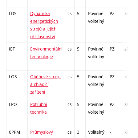
LDS
Dynamika
cs
5
Povinně
PZ
zá,zk
energetických
volitelný
strojů a jejich
příslušenství
IET
Environmentální
cs
5
Povinně
PZ
zá,zk
technologie
volitelný
LOS
Oběhové stroje
cs
5
Povinně
PZ
zá,zk
a chladící
volitelný
zařízení
LPO
Potrubní
cs
5
Povinně
PZ
zá,zk
technika
volitelný
0PPM
Průmyslový
cs
3
Volitelný
-
kl