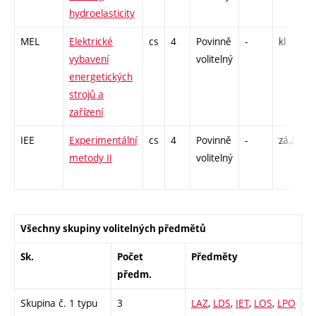
hydroelasticity
L
MEL
Elektrické
cs
4
Povinně
-
kl
P
vybavení
volitelný
energetických
strojů a
zařízení
IEE
Experimentální
cs
4
Povinně
-
zá,zk
P
metody II
volitelný
L
Všechny skupiny volitelných předmětů
Sk.
Počet
Předměty
předm.
Skupina č. 1 typu
3
LAZ
,
LDS
,
IET
,
LOS
,
LPO