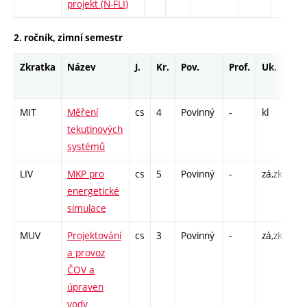
projekt (N-FLI)
2. ročník, zimní semestr
Zkratka
Název
J.
Kr.
Pov.
Prof.
Uk.
Ho
ro
MIT
Měření
cs
4
Povinný
-
kl
P -
tekutinových
L -
systémů
LIV
MKP pro
cs
5
Povinný
-
zá,zk
P -
energetické
CP
simulace
26
MUV
Projektování
cs
3
Povinný
-
zá,zk
P -
a provoz
L -
ČOV a
úpraven
vody