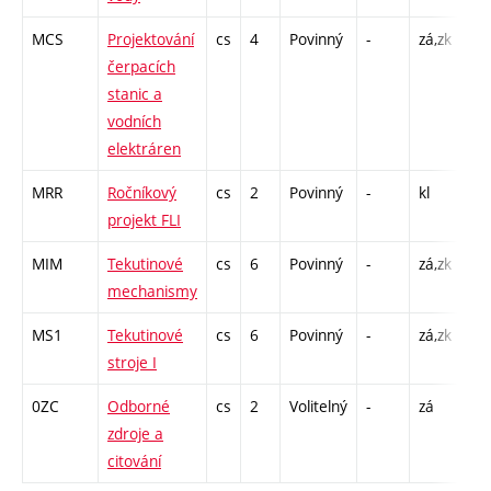
MCS
Projektování
cs
4
Povinný
-
zá,zk
P -
čerpacích
L -
stanic a
vodních
elektráren
MRR
Ročníkový
cs
2
Povinný
-
kl
CP
projekt FLI
39
MIM
Tekutinové
cs
6
Povinný
-
zá,zk
P -
mechanismy
L -
MS1
Tekutinové
cs
6
Povinný
-
zá,zk
P -
stroje I
L -
0ZC
Odborné
cs
2
Volitelný
-
zá
CP
zdroje a
13
citování