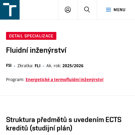
FSI
PŘIHLÁŠENÍ
HLEDAT
MENU
VUT
v
Brně
DETAIL SPECIALIZACE
Fluidní inženýrství
FSI
Zkratka:
Ak. rok:
FLI
2025/2026
Program:
Energetické a termofluidní inženýrství
Struktura předmětů s uvedením ECTS
kreditů (studijní plán)