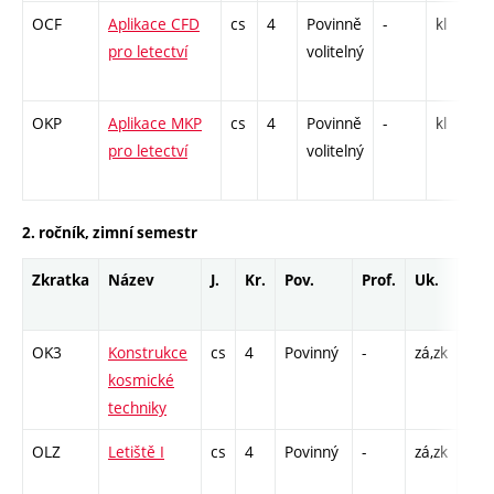
OCF
Aplikace CFD
cs
4
Povinně
-
kl
P
pro letectví
volitelný
OKP
Aplikace MKP
cs
4
Povinně
-
kl
P
pro letectví
volitelný
2. ročník, zimní semestr
Zkratka
Název
J.
Kr.
Pov.
Prof.
Uk.
Hod
roz
OK3
Konstrukce
cs
4
Povinný
-
zá,zk
P - 
kosmické
C1 
techniky
OLZ
Letiště I
cs
4
Povinný
-
zá,zk
P - 
C1 