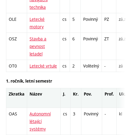
technika
OLE
Letecké
cs
5
Povinný
PZ
zá,zk
P
motory
C
OSZ
Stavba a
cs
6
Povinný
ZT
zá,zk
P
pevnost
L
letadel
C
OT0
Letecké vrtule
cs
2
Volitelný
-
zá
P
1. ročník, letní semestr
Zkratka
Název
J.
Kr.
Pov.
Prof.
Uk.
OAS
Autonomní
cs
3
Povinný
-
kl
P
létající
L
systémy