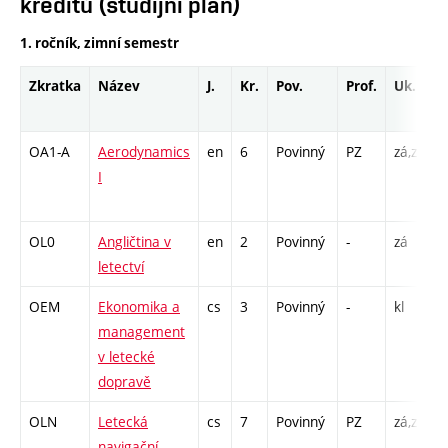
kreditů (studijní plán)
1. ročník, zimní semestr
Zkratka
Název
J.
Kr.
Pov.
Prof.
Uk.
OA1-A
Aerodynamics
en
6
Povinný
PZ
zá,zk
P
I
L
C
OL0
Angličtina v
en
2
Povinný
-
zá
C
letectví
OEM
Ekonomika a
cs
3
Povinný
-
kl
P
management
C
v letecké
dopravě
OLN
Letecká
cs
7
Povinný
PZ
zá,zk
P
navigační
C