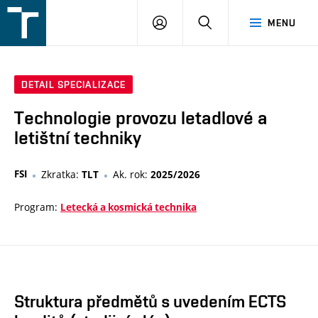
FSI
PŘIHLÁŠENÍ
HLEDAT
MENU
VUT
v
Brně
DETAIL SPECIALIZACE
Technologie provozu letadlové a
letištní techniky
FSI
Zkratka:
Ak. rok:
TLT
2025/2026
Program:
Letecká a kosmická technika
Struktura předmětů s uvedením ECTS