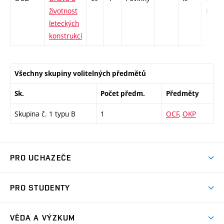
životnost
C1 - 
leteckých
konstrukcí
Všechny skupiny volitelných předmětů
Sk.
Počet předm.
Předměty
Skupina č. 1 typu B
1
OCF
,
OKP
PRO UCHAZEČE
Studuj strojní inženýrství
PRO STUDENTY
Nabídka studia
Předměty
Ambasadoři studia
VĚDA A VÝZKUM