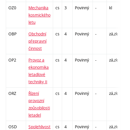
OZ0
Mechanika
cs
3
Povinný
-
kl
P - 
kosmického
C1 
letu
OBP
Obchodní
cs
4
Povinný
-
zá,zk
P - 
přepravní
C1 
činnost
OP2
Provoz a
cs
4
Povinný
-
zá,zk
P - 
ekonomika
C1 
letadlové
techniky II
ORZ
Řízení
cs
4
Povinný
-
zá,zk
P - 
provozní
C1 
způsobilosti
letadel
OSD
Spolehlivost
cs
4
Povinný
-
zá,zk
P - 