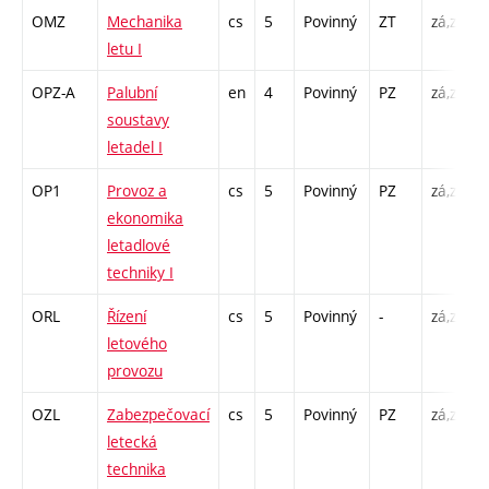
OMZ
Mechanika
cs
5
Povinný
ZT
zá,zk
P
letu I
OPZ-A
Palubní
en
4
Povinný
PZ
zá,zk
P
soustavy
L
letadel I
OP1
Provoz a
cs
5
Povinný
PZ
zá,zk
P
ekonomika
letadlové
techniky I
ORL
Řízení
cs
5
Povinný
-
zá,zk
P
letového
provozu
OZL
Zabezpečovací
cs
5
Povinný
PZ
zá,zk
P
letecká
technika