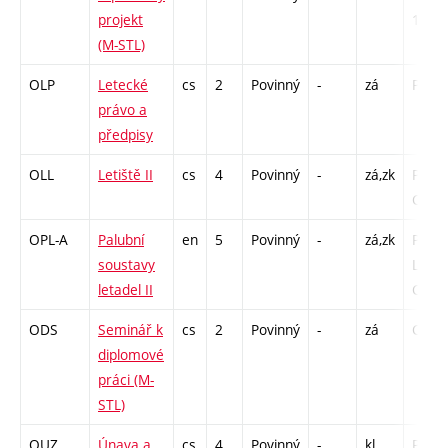
projekt
156
(M-STL)
OLP
Letecké
cs
2
Povinný
-
zá
P - 13
právo a
předpisy
OLL
Letiště II
cs
4
Povinný
-
zá,zk
P - 26
C1 - 
OPL-A
Palubní
en
5
Povinný
-
zá,zk
P - 26
soustavy
L - 1 /
letadel II
C1 - 
ODS
Seminář k
cs
2
Povinný
-
zá
C1 - 
diplomové
práci (M-
STL)
OUZ
Únava a
cs
4
Povinný
-
kl
P - 26