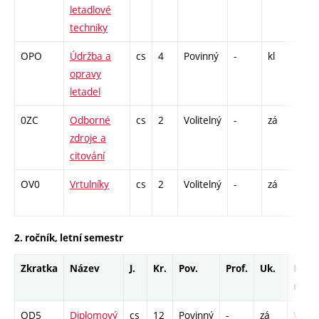
letadlové
C1 
techniky
OPO
Údržba a
cs
4
Povinný
-
kl
P - 
opravy
L - 
letadel
C1 
0ZC
Odborné
cs
2
Volitelný
-
zá
CPP
zdroje a
13
citování
OV0
Vrtulníky
cs
2
Volitelný
-
zá
P - 
C1 
2. ročník, letní semestr
Zkratka
Název
J.
Kr.
Pov.
Prof.
Uk.
Hod.
rozs
OD5
Diplomový
cs
12
Povinný
-
zá
VD -