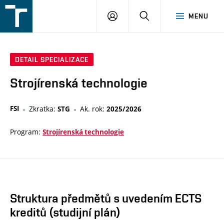
FSI
PŘIHLÁŠENÍ
HLEDAT
MENU
VUT
v
Brně
DETAIL SPECIALIZACE
Strojírenská technologie
FSI
Zkratka:
Ak. rok:
STG
2025/2026
Program:
Strojírenská technologie
Struktura předmětů s uvedením ECTS
kreditů (studijní plán)