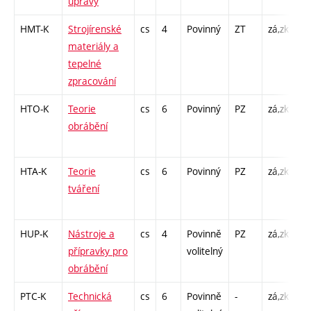
úpravy
L 
HMT-K
Strojírenské
cs
4
Povinný
ZT
zá,zk
KK
materiály a
K 
tepelné
L 
zpracování
HTO-K
Teorie
cs
6
Povinný
PZ
zá,zk
KK
obrábění
K 
L 
HTA-K
Teorie
cs
6
Povinný
PZ
zá,zk
KK
tváření
K 
L 
HUP-K
Nástroje a
cs
4
Povinně
PZ
zá,zk
KK
přípravky pro
volitelný
/ 
obrábění
/ 
PTC-K
Technická
cs
6
Povinně
-
zá,zk
KK