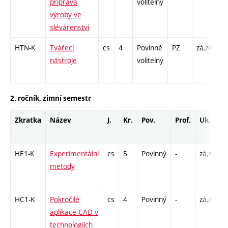
příprava
volitelný
/ 
výroby ve
slévárenství
HTN-K
Tvářecí
cs
4
Povinně
PZ
zá,zk
KK
nástroje
volitelný
/ 
2. ročník, zimní semestr
Zkratka
Název
J.
Kr.
Pov.
Prof.
Uk.
H
r
HE1-K
Experimentální
cs
5
Povinný
-
zá,zk
K
metody
K
L
HC1-K
Pokročilé
cs
4
Povinný
-
zá,zk
K
aplikace CAD v
/
technologiích