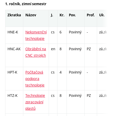
1. ročník, zimní semestr
Zkratka
Název
J.
Kr.
Pov.
Prof.
Uk.
Ho
ro
HNE-K
Nekonvenční
cs
6
Povinný
-
zá,zk
KK
technologie
/ K
HNC-AK
Obrábění na
en
8
Povinný
PZ
zá,zk
KK
CNC strojích
/ K
/ L
HPT-K
Počítačová
cs
4
Povinný
-
zá,zk
KK
podpora
/ K
technologie
HTZ-K
Technologie
cs
8
Povinný
PZ
zá,zk
KK
zpracování
/ K
plastů
/ L