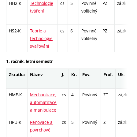
HH2-K
Technologie
cs
5
Povinně
PZ
zá,zk
KK 
tváření
volitelný
K -
L -
HS2-K
Teorie a
cs
6
Povinně
PZ
zá,zk
KK
technologie
volitelný
/ K
svařování
/ L
1. ročník, letní semestr
Zkratka
Název
J.
Kr.
Pov.
Prof.
Uk.
H
ro
HME-K
Mechanizace,
cs
4
Povinný
ZT
zá,zk
KK
automatizace
/ 
a manipulace
HPU-K
Renovace a
cs
5
Povinný
ZT
zá,zk
KK
povrchové
K 