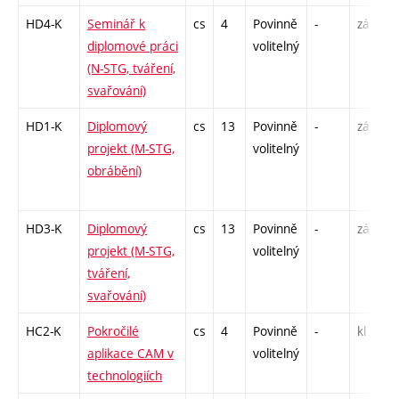
HD4-K
Seminář k
cs
4
Povinně
-
zá
diplomové práci
volitelný
(N-STG, tváření,
svařování)
HD1-K
Diplomový
cs
13
Povinně
-
zá
projekt (M-STG,
volitelný
obrábění)
HD3-K
Diplomový
cs
13
Povinně
-
zá
projekt (M-STG,
volitelný
tváření,
svařování)
HC2-K
Pokročilé
cs
4
Povinně
-
kl
aplikace CAM v
volitelný
technologiích