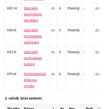
HO1-K
Speciální
cs
6
Povinný
-
zá,zk
K
technologie
/
obrábění
/
HSV-K
Speciální
cs
5
Povinný
-
zá,zk
K
technologie
K
svařování
L
HST-K
Speciální
cs
5
Povinný
-
zá,zk
K
technologie
K
tváření
L
HTV-K
Technologická
cs
6
Povinný
-
zá,zk
K
příprava
/
výroby
/
2. ročník, letní semestr
Zkratka
Název
J.
Kr.
Pov.
Prof.
Uk.