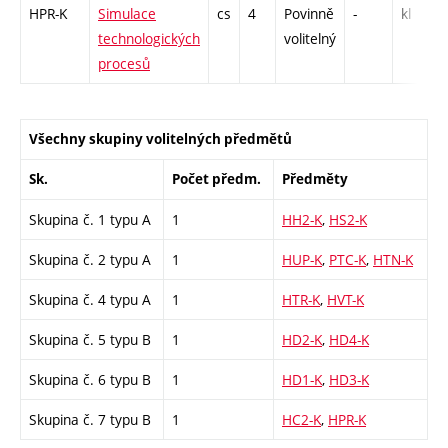
HPR-K
Simulace
cs
4
Povinně
-
kl
technologických
volitelný
procesů
Všechny skupiny volitelných předmětů
Sk.
Počet předm.
Předměty
Skupina č. 1 typu A
1
HH2-K
,
HS2-K
Skupina č. 2 typu A
1
HUP-K
,
PTC-K
,
HTN-K
Skupina č. 4 typu A
1
HTR-K
,
HVT-K
Skupina č. 5 typu B
1
HD2-K
,
HD4-K
Skupina č. 6 typu B
1
HD1-K
,
HD3-K
Skupina č. 7 typu B
1
HC2-K
,
HPR-K