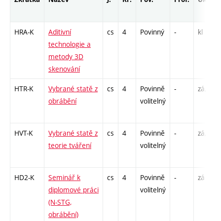
HRA-K
Aditivní
cs
4
Povinný
-
kl
technologie a
metody 3D
skenování
HTR-K
Vybrané statě z
cs
4
Povinně
-
zá,zk
obrábění
volitelný
HVT-K
Vybrané statě z
cs
4
Povinně
-
zá,zk
teorie tváření
volitelný
HD2-K
Seminář k
cs
4
Povinně
-
zá
diplomové práci
volitelný
(N-STG,
obrábění)