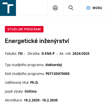
FSI
PŘIHLÁŠENÍ
HLEDAT
MENU
VUT
v
Brně
STUDIJNÍ PROGRAM
Energetické inženýrství
Fakulta:
Zkratka:
Ak. rok:
FSI
D-ENE-P
2024/2025
Typ studijního programu:
doktorský
Kód studijního programu:
P0713D070005
Udělovaný titul:
Ph.D.
Jazyk výuky:
čeština
Akreditace:
18.2.2020 - 18.2.2030