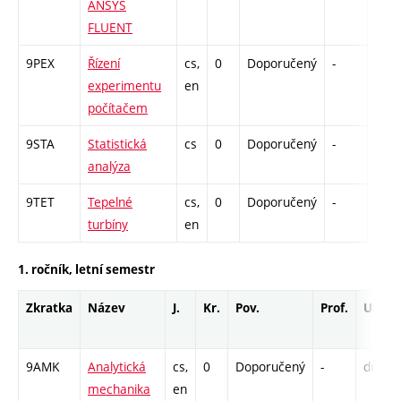
ANSYS
FLUENT
9PEX
Řízení
cs,
0
Doporučený
-
drzk
experimentu
en
počítačem
9STA
Statistická
cs
0
Doporučený
-
drzk
analýza
9TET
Tepelné
cs,
0
Doporučený
-
drzk
turbíny
en
1. ročník, letní semestr
Zkratka
Název
J.
Kr.
Pov.
Prof.
Uk.
9AMK
Analytická
cs,
0
Doporučený
-
drzk
mechanika
en