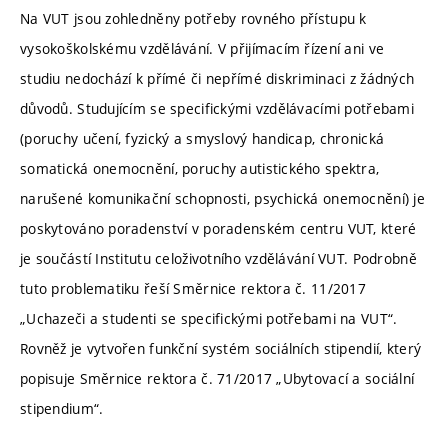
Na VUT jsou zohledněny potřeby rovného přístupu k
vysokoškolskému vzdělávání. V přijímacím řízení ani ve
studiu nedochází k přímé či nepřímé diskriminaci z žádných
důvodů. Studujícím se specifickými vzdělávacími potřebami
(poruchy učení, fyzický a smyslový handicap, chronická
somatická onemocnění, poruchy autistického spektra,
narušené komunikační schopnosti, psychická onemocnění) je
poskytováno poradenství v poradenském centru VUT, které
je součástí Institutu celoživotního vzdělávání VUT. Podrobně
tuto problematiku řeší Směrnice rektora č. 11/2017
„Uchazeči a studenti se specifickými potřebami na VUT“.
Rovněž je vytvořen funkční systém sociálních stipendií, který
popisuje Směrnice rektora č. 71/2017 „Ubytovací a sociální
stipendium“.