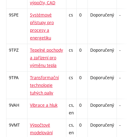
výpočty, CAD
9SPE
Systémové
cs
0
Doporučený
-
d
přístupy pro
procesy a
energetiku
9TPZ
Tepelné pochody
cs
0
Doporučený
-
d
a zařízení pro
výměnu tepla
9TPA
Transformační
cs
0
Doporučený
-
d
technologie
tuhých paliv
9VAH
Vibrace a hluk
cs,
0
Doporučený
-
d
en
9VMT
Výpočtové
cs,
0
Doporučený
-
d
modelování
en