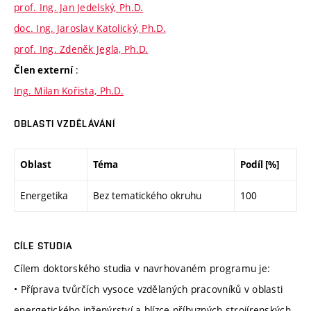
prof. Ing. Jan Jedelský, Ph.D.
doc. Ing. Jaroslav Katolický, Ph.D.
prof. Ing. Zdeněk Jegla, Ph.D.
:
Člen externí
Ing. Milan Kořista, Ph.D.
OBLASTI VZDĚLÁVÁNÍ
Oblast
Téma
Podíl [%]
Energetika
Bez tematického okruhu
100
CÍLE STUDIA
Cílem doktorského studia v navrhovaném programu je:
• Příprava tvůrčích vysoce vzdělaných pracovníků v oblasti
energetického inženýrství a blízce příbuzných strojírenských