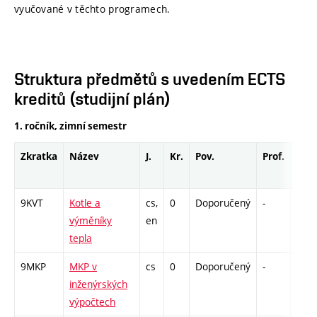
vyučované v těchto programech.
Struktura předmětů s uvedením ECTS
kreditů (studijní plán)
1. ročník, zimní semestr
Zkratka
Název
J.
Kr.
Pov.
Prof.
Uk.
9KVT
Kotle a
cs,
0
Doporučený
-
drzk
výměníky
en
tepla
9MKP
MKP v
cs
0
Doporučený
-
drzk
inženýrských
výpočtech