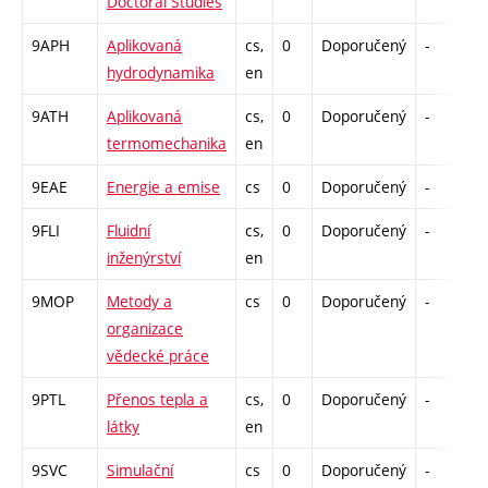
Doctoral Studies
9APH
Aplikovaná
cs,
0
Doporučený
-
d
hydrodynamika
en
9ATH
Aplikovaná
cs,
0
Doporučený
-
d
termomechanika
en
9EAE
Energie a emise
cs
0
Doporučený
-
d
9FLI
Fluidní
cs,
0
Doporučený
-
d
inženýrství
en
9MOP
Metody a
cs
0
Doporučený
-
d
organizace
vědecké práce
9PTL
Přenos tepla a
cs,
0
Doporučený
-
d
látky
en
9SVC
Simulační
cs
0
Doporučený
-
d