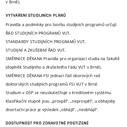
v Brně).
VYTVÁŘENÍ STUDIJNÍCH PLÁNŮ
Pravidla a podmínky pro tvorbu studijních programů určují:
ŘÁD STUDIJNÍCH PROGRAMŮ VUT,
STANDARDY STUDIJNÍCH PROGRAMŮ VUT,
STUDIJNÍ A ZKUŠEBNÍ ŘÁD VUT,
SMĚRNICE DĚKANA Pravidla pro organizaci studia na fakultě
(doplněk Studijního a zkušebního řádu VUT v Brně),
SMĚRNICE DĚKANA FSI Jednací řád oborových rad
doktorských studijních programů FSI VUT v Brně.
Studium v DSP se neuskutečňuje v kreditovém systému.
Klasifikační stupně jsou „prospěl“, „neprospěl“, u obhajoby
disertační práce je výsledek „obhájil“, „neobhájil“.
DOSTUPNOST PRO ZDRAVOTNĚ POSTIŽENÉ