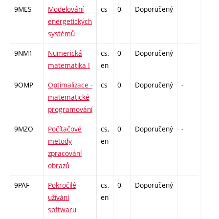
9MES
Modelování
cs
0
Doporučený
-
drzk
energetických
systémů
9NM1
Numerická
cs,
0
Doporučený
-
drzk
matematika I
en
9OMP
Optimalizace -
cs
0
Doporučený
-
drzk
matematické
programování
9MZO
Počítačové
cs,
0
Doporučený
-
drzk
metody
en
zpracování
obrazů
9PAF
Pokročilé
cs,
0
Doporučený
-
drzk
užívání
en
softwaru