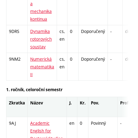
a
mechanika
kontinua
9DRS
Dynamika
cs,
0
Doporučený
-
drzk
rotorových
en
soustav
9NM2
Numerická
cs,
0
Doporučený
-
drzk
matematika
en
II
1. ročník, celoroční semestr
Zkratka
Název
J.
Kr.
Pov.
Prof.
U
9AJ
Academic
en
0
Povinný
-
d
English for