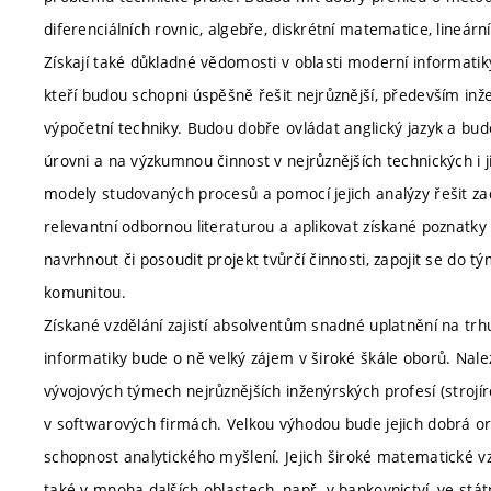
diferenciálních rovnic, algebře, diskrétní matematice, lineární
Získají také důkladné vědomosti v oblasti moderní informatik
kteří budou schopni úspěšně řešit nejrůznější, především inž
výpočetní techniky. Budou dobře ovládat anglický jazyk a bud
úrovni a na výzkumnou činnost v nejrůznějších technických i 
modely studovaných procesů a pomocí jejich analýzy řešit 
relevantní odbornou literaturou a aplikovat získané poznatky
navrhnout či posoudit projekt tvůrčí činnosti, zapojit se do
komunitou.
Získané vzdělání zajistí absolventům snadné uplatnění na tr
informatiky bude o ně velký zájem v široké škále oborů. Nale
vývojových týmech nejrůznějších inženýrských profesí (strojíre
v softwarových firmách. Velkou výhodou bude jejich dobrá or
schopnost analytického myšlení. Jejich široké matematické vz
také v mnoha dalších oblastech, např. v bankovnictví, ve stát