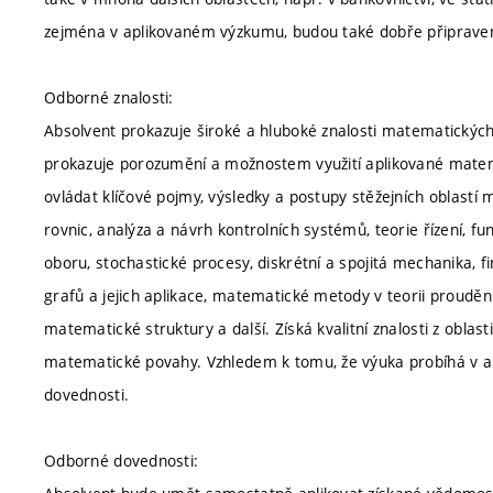
zejména v aplikovaném výzkumu, budou také dobře připraven
Odborné znalosti:
Absolvent prokazuje široké a hluboké znalosti matematických
prokazuje porozumění a možnostem využití aplikované matema
ovládat klíčové pojmy, výsledky a postupy stěžejních oblastí
rovnic, analýza a návrh kontrolních systémů, teorie řízení, 
oboru, stochastické procesy, diskrétní a spojitá mechanika, f
grafů a jejich aplikace, matematické metody v teorii proudění
matematické struktury a další. Získá kvalitní znalosti z oblas
matematické povahy. Vzhledem k tomu, že výuka probíhá v ang
dovednosti.
Odborné dovednosti: