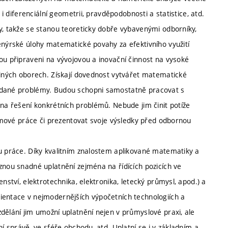
 i diferenciální geometrii, pravděpodobnosti a statistice, atd.
y, takže se stanou teoreticky dobře vybavenými odborníky,
enýrské úlohy matematické povahy za efektivního využití
ou připraveni na vývojovou a inovační činnost na vysoké
jiných oborech. Získají dovednost vytvářet matematické
zadané problémy. Budou schopni samostatně pracovat s
 na řešení konkrétních problémů. Nebude jim činit potíže
 týmové práce či prezentovat svoje výsledky před odbornou
hu práce. Díky kvalitním znalostem aplikované matematiky a
znou snadné uplatnění zejména na řídících pozicích ve
nství, elektrotechnika, elektronika, letecký průmysl, apod.) a
ientace v nejmodernějších výpočetních technologiích a
dělání jim umožní uplatnění nejen v průmyslové praxi, ale
ní správě, ve sféře obchodu, atd. Uplatní se i v základním a