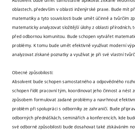
Absolvent bude umět samostatně aplikovat získané vědomost
oblastech, především v oblasti inženýrské praxe. Bude mít p
matematiky a tyto souvislosti bude umět účinně a tvůrčím z
matematicky analyzovat složitější úlohy z oblasti přírodních, 
před odbornou komunitou. Bude schopen vytvářet matematic
problémy. K tomu bude umět efektivně využívat moderní výpo
analyzovat získané poznatky a využívat je při své vlastní tvůrčí
Obecné způsobilosti:
Absolvent bude schopen samostatného a odpovědného rozhod
schopen řídit pracovní tým, koordinovat jeho činnost a nést
způsobem formulovat zadané problémy a navrhnout efektivní
problém při spolupráci s odborníky ze zahraničí. Bude připr
odborných přednáškách, seminářích a konferencích, kde bude 
své odborné způsobilosti bude dosahovat také získáváním no