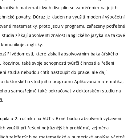
okročilých matematických disciplín se zaměřením na jejich
chnické povahy. Důraz je kladen na využití moderní výpočetní
kované matematiky, proto jsou v programu zařazeny potřebné
tudia získají absolventi znalosti anglického jazyka na takové
 komunikuje anglicky.
zšíří vědomosti, které získali absolvováním bakalářského
ozvinou také svoje schopnosti tvůrčí činnosti a řešení
 studia nebudou chtít nastoupit do praxe, ale dají
 do doktorského studijního programu Aplikovaná matematika,
 Mohou samozřejmě také pokračovat v doktorském studiu na
í.
quila a 2. ročníku na VUT v Brně budou absolventi vybaveni
ch využití při řešení nejrůznějších problémů, zejména
dách založených na matematické a numerické analýze včetně