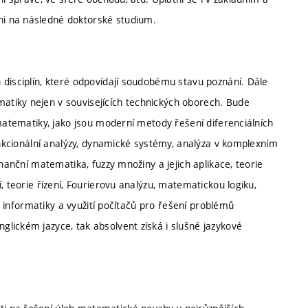
i na následné doktorské studium.
 disciplín, které odpovídají soudobému stavu poznání. Dále
tiky nejen v souvisejících technických oborech. Bude
 matematiky, jako jsou moderní metody řešení diferenciálních
funkcionální analýzy, dynamické systémy, analýza v komplexním
inanční matematika, fuzzy množiny a jejich aplikace, teorie
, teorie řízení, Fourierovu analýzu, matematickou logiku,
ti informatiky a využití počítačů pro řešení problémů
lickém jazyce, tak absolvent získá i slušné jazykové