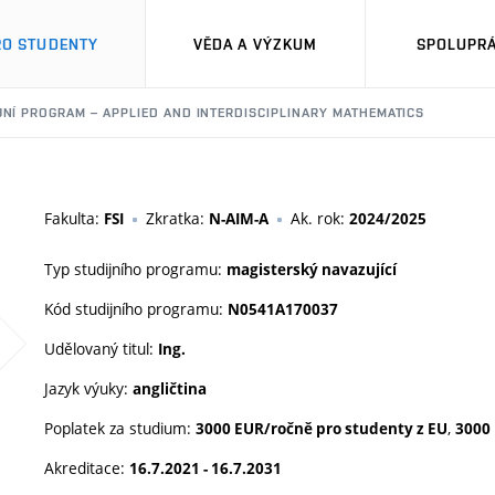
RO STUDENTY
VĚDA A VÝZKUM
SPOLUPRÁ
JNÍ PROGRAM – APPLIED AND INTERDISCIPLINARY MATHEMATICS
Fakulta:
Zkratka:
Ak. rok:
FSI
N-AIM-A
2024/2025
Typ studijního programu:
magisterský navazující
Kód studijního programu:
N0541A170037
Udělovaný titul:
Ing.
Jazyk výuky:
angličtina
Poplatek za studium:
,
3000 EUR/ročně pro studenty z EU
3000
Akreditace:
16.7.2021 - 16.7.2031