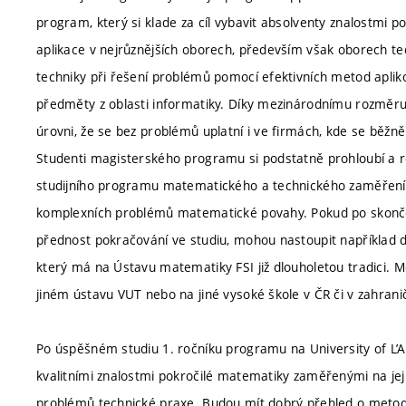
program, který si klade za cíl vybavit absolventy znalostmi p
aplikace v nejrůznějších oborech, především však oborech te
techniky při řešení problémů pomocí efektivních metod apli
předměty z oblasti informatiky. Díky mezinárodnímu rozměru s
úrovni, že se bez problémů uplatní i ve firmách, kde se běžně
Studenti magisterského programu si podstatně prohloubí a ro
studijního programu matematického a technického zaměření. R
komplexních problémů matematické povahy. Pokud po skončení
přednost pokračování ve studiu, mohou nastoupit například
který má na Ústavu matematiky FSI již dlouholetou tradici.
jiném ústavu VUT nebo na jiné vysoké škole v ČR či v zahranič
Po úspěšném studiu 1. ročníku programu na University of L’A
kvalitními znalostmi pokročilé matematiky zaměřenými na jeji
problémů technické praxe. Budou mít dobrý přehled o meto