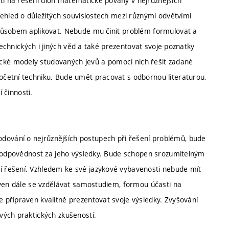
i na řešení úloh matematické povahy v nejrůznějších
řehled o důležitých souvislostech mezi různými odvětvími
působem aplikovat. Nebude mu činit problém formulovat a
technických i jiných věd a také prezentovat svoje poznatky
ké modely studovaných jevů a pomocí nich řešit zadané
četní techniku. Bude umět pracovat s odbornou literaturou,
 činnosti.
ování o nejrůznějších postupech při řešení problémů, bude
 zodpovědnost za jeho výsledky. Bude schopen srozumitelným
 řešení. Vzhledem ke své jazykové vybavenosti nebude mít
aven dále se vzdělávat samostudiem, formou účasti na
připraven kvalitně prezentovat svoje výsledky. Zvyšování
vých praktických zkušeností.