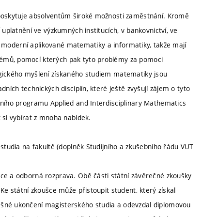
 poskytuje absolventům široké možnosti zaměstnání. Kromě
 uplatnění ve výzkumných institucích, v bankovnictví, ve
tod moderní aplikované matematiky a informatiky, takže mají
émů, pomocí kterých pak tyto problémy za pomoci
ogického myšlení získaného studiem matematiky jsou
ních technických disciplín, které ještě zvyšují zájem o tyto
jního programu Applied and Interdisciplinary Mathematics
 si vybírat z mnoha nabídek.
 studia na fakultě (doplněk Studijního a zkušebního řádu VUT
áce a odborná rozprava. Obě části státní závěrečné zkoušky
Ke státní zkoušce může přistoupit student, který získal
ěšné ukončení magisterského studia a odevzdal diplomovou