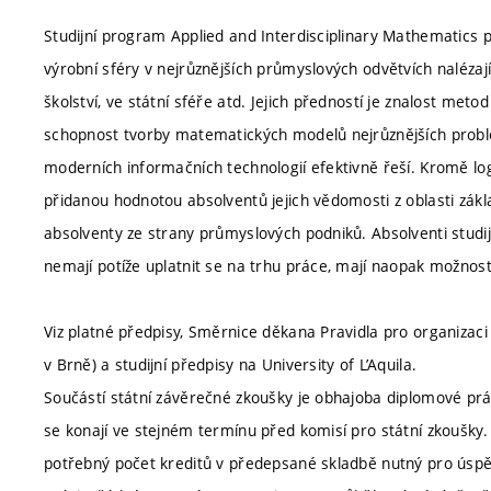
Studijní program Applied and Interdisciplinary Mathematics
výrobní sféry v nejrůznějších průmyslových odvětvích nalézají
školství, ve státní sféře atd. Jejich předností je znalost me
schopnost tvorby matematických modelů nejrůznějších probl
moderních informačních technologií efektivně řeší. Kromě l
přidanou hodnotou absolventů jejich vědomosti z oblasti základ
absolventy ze strany průmyslových podniků. Absolventi studi
nemají potíže uplatnit se na trhu práce, mají naopak možnost
Viz platné předpisy, Směrnice děkana Pravidla pro organizaci
v Brně) a studijní předpisy na University of L’Aquila.
Součástí státní závěrečné zkoušky je obhajoba diplomové pr
se konají ve stejném termínu před komisí pro státní zkoušky. 
potřebný počet kreditů v předepsané skladbě nutný pro úsp