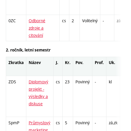
0ZC
Odborné
cs
2
Volitelný
-
zá
zdroje a
citování
2. ročník, letní semestr
Zkratka
Název
J.
Kr.
Pov.
Prof.
Uk.
Hod
roz
ZD5
Diplomový
cs
23
Povinný
-
kl
P - 4
projekt -
L - 
výsledky a
/ VD
diskuse
156 
C1 -
SpmP
Průmyslový
cs
5
Povinný
-
zá,zk
P - 2
marketing
COZ 