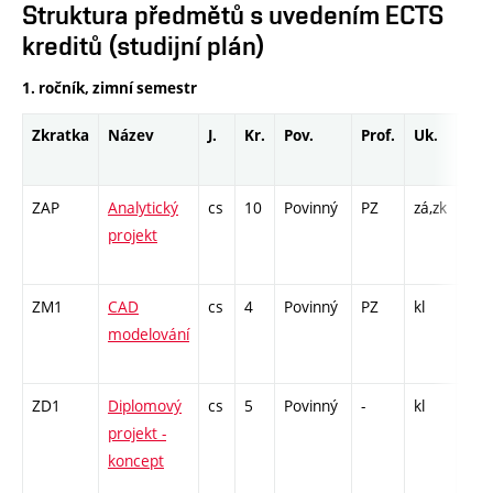
Struktura předmětů s uvedením ECTS
kreditů (studijní plán)
1. ročník, zimní semestr
Zkratka
Název
J.
Kr.
Pov.
Prof.
Uk.
Hod
roz
ZAP
Analytický
cs
10
Povinný
PZ
zá,zk
L - 
projekt
CPP
84
ZM1
CAD
cs
4
Povinný
PZ
kl
P - 
modelování
CPP
32
ZD1
Diplomový
cs
5
Povinný
-
kl
P - 
projekt -
C1 
koncept
/ CP
2