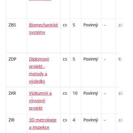
ZBS
Biomechanické
cs
5
Povinný
-
zá,zk
systémy
ZDP
Diplomový
cs
5
Povinný
-
kl
projekt -
metody a
výsledky
ZKR
Výzkumný a
cs
10
Povinný
-
zá,zk
vývojový
projekt
ZRI
3D metrologie
cs
4
Povinný
-
zá,zk
a inspekce