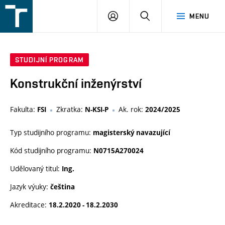
FSI
PŘIHLÁŠENÍ
HLEDAT
MENU
VUT
v
Brně
STUDIJNÍ PROGRAM
Konstrukční inženýrství
Fakulta:
Zkratka:
Ak. rok:
FSI
N-KSI-P
2024/2025
Typ studijního programu:
magisterský navazující
Kód studijního programu:
N0715A270024
Udělovaný titul:
Ing.
Jazyk výuky:
čeština
Akreditace:
18.2.2020 - 18.2.2030