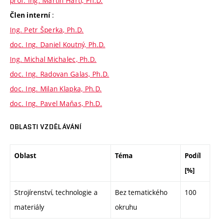
prof. Ing. Martin Hartl, Ph.D.
:
Člen interní
Ing. Petr Šperka, Ph.D.
doc. Ing. Daniel Koutný, Ph.D.
Ing. Michal Michalec, Ph.D.
doc. Ing. Radovan Galas, Ph.D.
doc. Ing. Milan Klapka, Ph.D.
doc. Ing. Pavel Maňas, Ph.D.
OBLASTI VZDĚLÁVÁNÍ
Oblast
Téma
Podíl
[%]
Strojírenství, technologie a
Bez tematického
100
materiály
okruhu