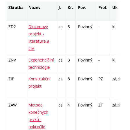
Zkratka
Název
J.
Kr.
Pov.
Prof.
Uk.
H
r
ZD2
Diplomový
cs
5
Povinný
-
kl
P 
projekt -
C1
literatura a
cíle
ZNV
Exponenciální
cs
3
Povinný
-
kl
P 
technologie
ZIP
Konstrukční
cs
8
Povinný
PZ
zá,zk
L 
projekt
CP
1
ZAW
Metoda
cs
4
Povinný
ZT
zá,zk
P 
konečných
CP
prvků -
3
pokročilé