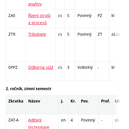
analýzy
ZAE
Řízení strojů
cs
5
Povinný
PZ
kl
P 
a procesů
L 
ZTR
Tribologie
cs
5
Povinný
ZT
zá,zk
P 
L 
CP
1
0PPZ
Odborná stáž
cs
3
Volitelný
-
kl
PX
1
2. ročník, zimní semestr
Zkratka
Název
J.
Kr.
Pov.
Prof.
Uk.
ZAT-A
Aditivní
en
4
Povinný
-
zá,zk
technologie