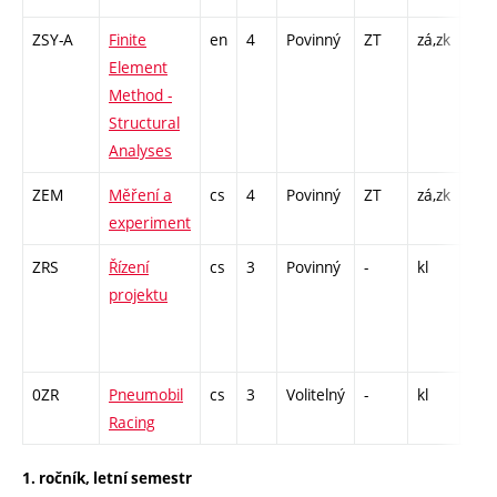
ZSY-A
Finite
en
4
Povinný
ZT
zá,zk
P - 
Element
CPP
Method -
32
Structural
Analyses
ZEM
Měření a
cs
4
Povinný
ZT
zá,zk
P - 
experiment
L - 
ZRS
Řízení
cs
3
Povinný
-
kl
P - 
projektu
C1 
/ CP
6
0ZR
Pneumobil
cs
3
Volitelný
-
kl
P - 
Racing
L - 
1. ročník, letní semestr