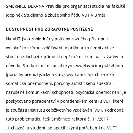
SMĚRNICE DĚKANA Pravidla pro organizaci studia na fakultě
(doplněk Studijního a zkušebního řádu VUT v Brně).
DOSTUPNOST PRO ZDRAVOTNĚ POSTIŽENÉ
Na VUT jsou zohledněny potřeby rovného přístupu k
vysokoškolskému vzdělávání. V přijímacím řízení ani ve
studiu nedochází k přímé či nepřímé diskriminaci z žádných
důvodů. Studujícím se specifickými vzdělávacími potřebami
(poruchy učení, fyzický a smyslový handicap, chronická
somatická onemocnění, poruchy autistického spektra,
narušené komunikační schopnosti, psychická onemocnění) je
poskytováno poradenství v poradenském centru VUT, které
je součástí Institutu celoživotního vzdělávání VUT. Podrobně
tuto problematiku řeší Směrnice rektora č. 11/2017
„Uchazeči a studenti se specifickými potřebami na VUT“.